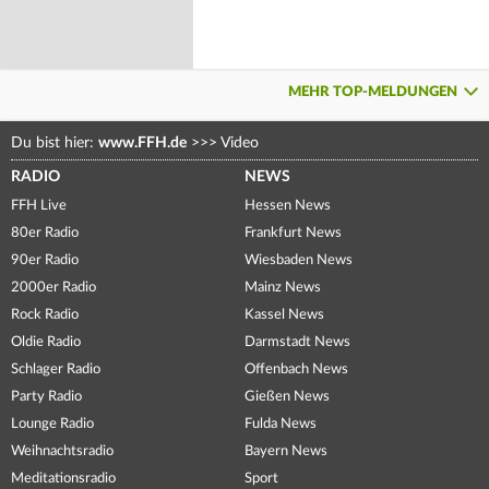
MEHR TOP-MELDUNGEN
Du bist hier:
www.FFH.de
>>>
Video
RADIO
NEWS
FFH Live
Hessen News
80er Radio
Frankfurt News
90er Radio
Wiesbaden News
2000er Radio
Mainz News
Rock Radio
Kassel News
Oldie Radio
Darmstadt News
Schlager Radio
Offenbach News
Party Radio
Gießen News
Lounge Radio
Fulda News
Weihnachtsradio
Bayern News
Meditationsradio
Sport