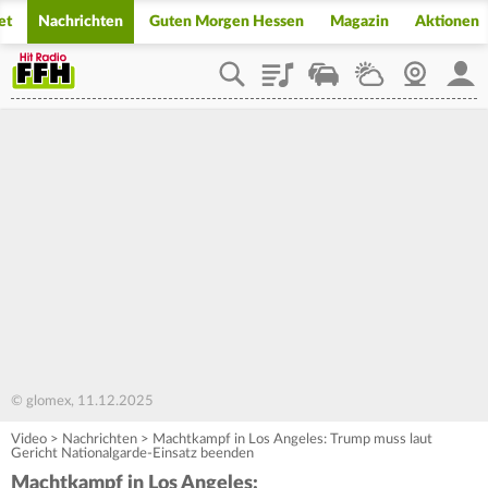
et
Nachrichten
Guten Morgen Hessen
Magazin
Aktionen
Playlist
Staupilot
Wetter
Webcam
Mein
© glomex, 11.12.2025
Video
>
Nachrichten
>
Machtkampf in Los Angeles: Trump muss laut
Gericht Nationalgarde-Einsatz beenden
Machtkampf in Los Angeles: