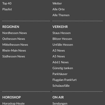
Top 40
Wetter
Playlist
Alle Orte
Alle Themen
REGIONEN
VERKEHR
Nordhessen News
Staus Hessen
Osthessen News
Blitzer Hessen
Mittelhessen News
Unfälle Hessen
Rhein-Main News
A3 News
Südhessen News
A5 News
A661 News
Günstig tanken
Parkhäuser
Flugplan Frankfurt
Schulausfälle
HOROSKOP
ON AIR
Horoskop Heute
Sendungen