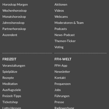
Horoskop Morgen
Aktionen
Wochenhoroskop
Videos
Monatshoroskop
Webcams
Jahreshoroskop
Moderatoren & Team
Partnerhoroskop
Podcasts
Aszendent
News-Podcast
Themen-Ticker
Voting
FREIZEIT
FFH-WELT
Veranstaltungen
FFH-App
Spielplätze
Newsletter
Rezepte
Kontakt
Meditation
Frequenzen
Ausflugsziele
Jobs
Freizeit-Tipps
Führungen
Ticketshop
Presse
Lotto Hessen
Radiowerbung