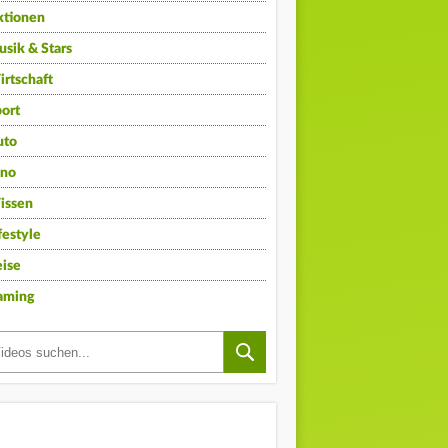
ktionen
sik & Stars
rtschaft
ort
uto
ino
issen
festyle
ise
aming