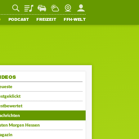
Playlist
Staupilot
Wetter
Webcam
Mein FFH
O
PODCAST
FREIZEIT
FFH-WELT
IDEOS
eueste
stgeklickt
estbewertet
achrichten
uten Morgen Hessen
agazin