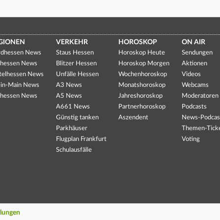
GIONEN
VERKEHR
HOROSKOP
ON AIR
dhessen News
Staus Hessen
Horoskop Heute
Sendungen
hessen News
Blitzer Hessen
Horoskop Morgen
Aktionen
telhessen News
Unfälle Hessen
Wochenhoroskop
Videos
in-Main News
A3 News
Monatshoroskop
Webcams
hessen News
A5 News
Jahreshoroskop
Moderatoren
A661 News
Partnerhoroskop
Podcasts
Günstig tanken
Aszendent
News-Podcas
Parkhäuser
Themen-Tick
Flugplan Frankfurt
Voting
Schulausfälle
llungen