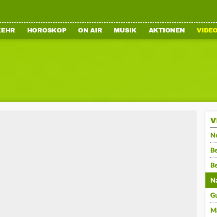
KEHR
HOROSKOP
ON AIR
MUSIK
AKTIONEN
VIDE
V
N
Be
B
N
G
M