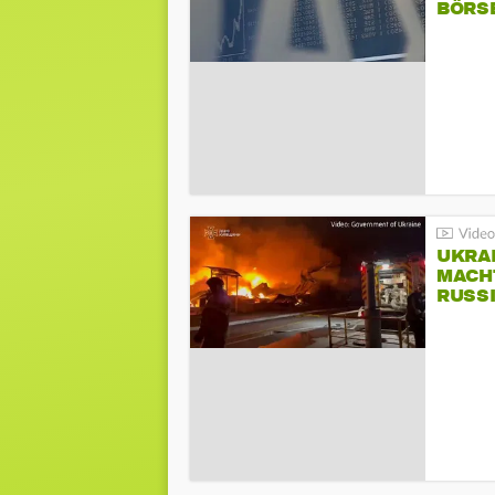
BÖRS
UKRA
MACH
RUSS