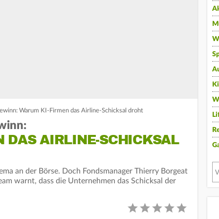
A
Mu
Wi
Sp
A
K
W
winn: Warum KI-Firmen das Airline-Schicksal droht
Li
winn:
Re
 DAS AIRLINE-SCHICKSAL
G
hema an der Börse. Doch Fondsmanager Thierry Borgeat
am warnt, dass die Unternehmen das Schicksal der