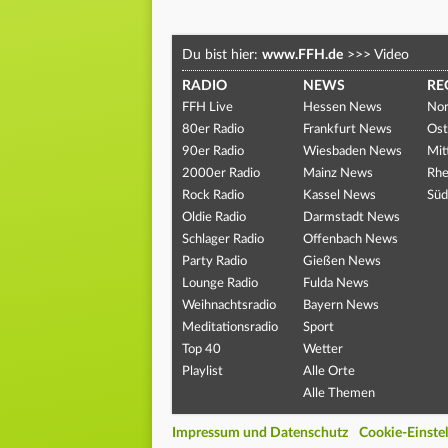
Du bist hier:
www.FFH.de
>>>
Video
RADIO
NEWS
RE
FFH Live
Hessen News
Nor
80er Radio
Frankfurt News
Ost
90er Radio
Wiesbaden News
Mit
2000er Radio
Mainz News
Rhe
Rock Radio
Kassel News
Süd
Oldie Radio
Darmstadt News
Schlager Radio
Offenbach News
Party Radio
Gießen News
Lounge Radio
Fulda News
Weihnachtsradio
Bayern News
Meditationsradio
Sport
Top 40
Wetter
Playlist
Alle Orte
Alle Themen
Impressum und Datenschutz
Cookie-Einste