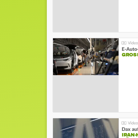
E-Auto
GROS
Dax au
IRAN