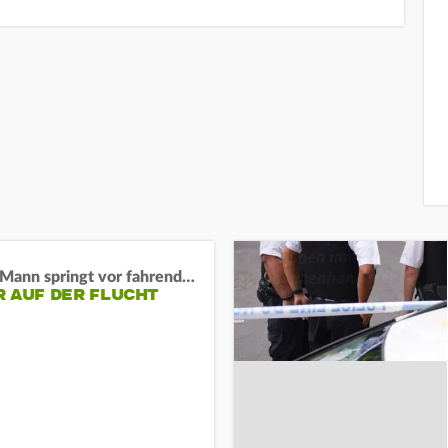
BaWü: Mann springt vor fahrendes Auto und schießt
R AUF DER FLUCHT