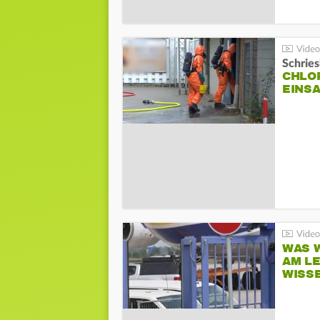
Schrie
CHLO
EINSA
WAS W
AM L
WISS