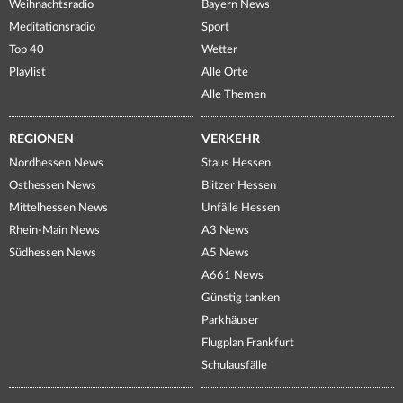
Weihnachtsradio
Bayern News
Meditationsradio
Sport
Top 40
Wetter
Playlist
Alle Orte
Alle Themen
REGIONEN
VERKEHR
Nordhessen News
Staus Hessen
Osthessen News
Blitzer Hessen
Mittelhessen News
Unfälle Hessen
Rhein-Main News
A3 News
Südhessen News
A5 News
A661 News
Günstig tanken
Parkhäuser
Flugplan Frankfurt
Schulausfälle