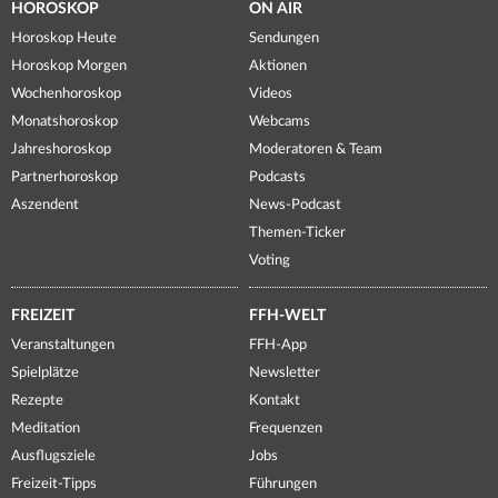
HOROSKOP
ON AIR
Horoskop Heute
Sendungen
Horoskop Morgen
Aktionen
Wochenhoroskop
Videos
Monatshoroskop
Webcams
Jahreshoroskop
Moderatoren & Team
Partnerhoroskop
Podcasts
Aszendent
News-Podcast
Themen-Ticker
Voting
FREIZEIT
FFH-WELT
Veranstaltungen
FFH-App
Spielplätze
Newsletter
Rezepte
Kontakt
Meditation
Frequenzen
Ausflugsziele
Jobs
Freizeit-Tipps
Führungen