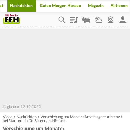
et
Nachrichten
Guten Morgen Hessen
Magazin
Aktionen
Playlist
Staupilot
Wetter
Webcam
Mein
© glomex, 12.12.2025
Video
>
Nachrichten
>
Verschiebung um Monate: Arbeitsagentur bremst
bei Starttermin für Bürgergeld-Reform
Verschiebung um Monate: