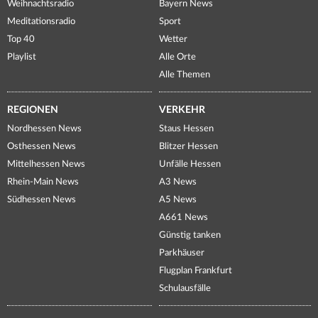
Weihnachtsradio
Bayern News
Meditationsradio
Sport
Top 40
Wetter
Playlist
Alle Orte
Alle Themen
REGIONEN
VERKEHR
Nordhessen News
Staus Hessen
Osthessen News
Blitzer Hessen
Mittelhessen News
Unfälle Hessen
Rhein-Main News
A3 News
Südhessen News
A5 News
A661 News
Günstig tanken
Parkhäuser
Flugplan Frankfurt
Schulausfälle