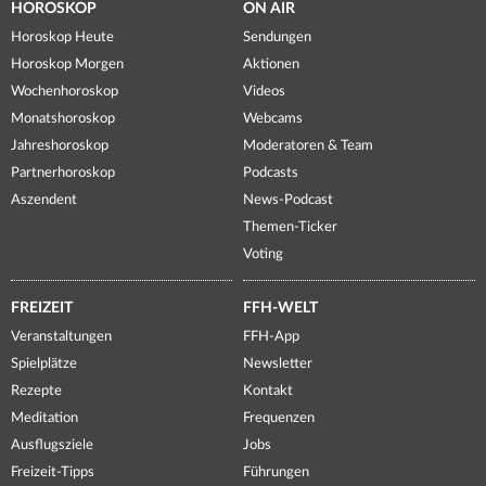
HOROSKOP
ON AIR
Horoskop Heute
Sendungen
Horoskop Morgen
Aktionen
Wochenhoroskop
Videos
Monatshoroskop
Webcams
Jahreshoroskop
Moderatoren & Team
Partnerhoroskop
Podcasts
Aszendent
News-Podcast
Themen-Ticker
Voting
FREIZEIT
FFH-WELT
Veranstaltungen
FFH-App
Spielplätze
Newsletter
Rezepte
Kontakt
Meditation
Frequenzen
Ausflugsziele
Jobs
Freizeit-Tipps
Führungen