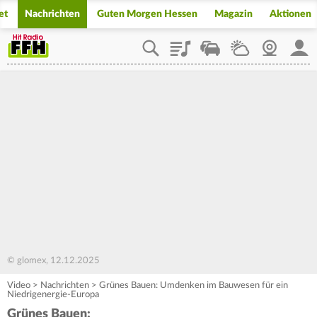
et
Nachrichten
Guten Morgen Hessen
Magazin
Aktionen
Playlist
Staupilot
Wetter
Webcam
Mein
© glomex, 12.12.2025
Video
>
Nachrichten
>
Grünes Bauen: Umdenken im Bauwesen für ein
Niedrigenergie-Europa
Grünes Bauen: