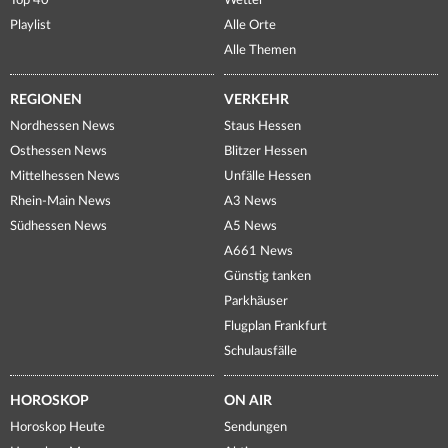
Top 40
Wetter
Playlist
Alle Orte
Alle Themen
REGIONEN
VERKEHR
Nordhessen News
Staus Hessen
Osthessen News
Blitzer Hessen
Mittelhessen News
Unfälle Hessen
Rhein-Main News
A3 News
Südhessen News
A5 News
A661 News
Günstig tanken
Parkhäuser
Flugplan Frankfurt
Schulausfälle
HOROSKOP
ON AIR
Horoskop Heute
Sendungen