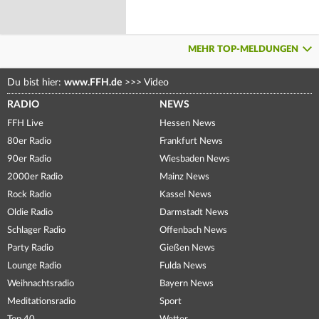
MEHR TOP-MELDUNGEN
Du bist hier:
www.FFH.de
>>>
Video
RADIO
NEWS
FFH Live
Hessen News
80er Radio
Frankfurt News
90er Radio
Wiesbaden News
2000er Radio
Mainz News
Rock Radio
Kassel News
Oldie Radio
Darmstadt News
Schlager Radio
Offenbach News
Party Radio
Gießen News
Lounge Radio
Fulda News
Weihnachtsradio
Bayern News
Meditationsradio
Sport