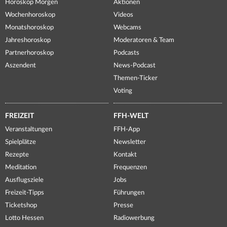
Horoskop Morgen
Aktionen
Wochenhoroskop
Videos
Monatshoroskop
Webcams
Jahreshoroskop
Moderatoren & Team
Partnerhoroskop
Podcasts
Aszendent
News-Podcast
Themen-Ticker
Voting
FREIZEIT
FFH-WELT
Veranstaltungen
FFH-App
Spielplätze
Newsletter
Rezepte
Kontakt
Meditation
Frequenzen
Ausflugsziele
Jobs
Freizeit-Tipps
Führungen
Ticketshop
Presse
Lotto Hessen
Radiowerbung