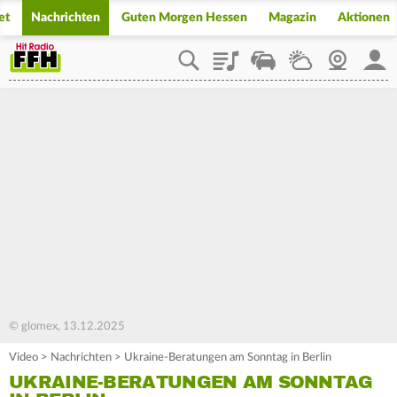
et
Nachrichten
Guten Morgen Hessen
Magazin
Aktionen
Playlist
Staupilot
Wetter
Webcam
Mein
© glomex, 13.12.2025
Video
>
Nachrichten
>
Ukraine-Beratungen am Sonntag in Berlin
UKRAINE-BERATUNGEN AM SONNTAG