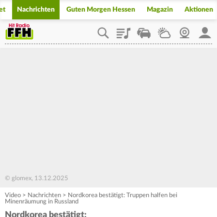
et
Nachrichten
Guten Morgen Hessen
Magazin
Aktionen
Playlist
Staupilot
Wetter
Webcam
Mein
© glomex, 13.12.2025
Video
>
Nachrichten
>
Nordkorea bestätigt: Truppen halfen bei
Minenräumung in Russland
Nordkorea bestätigt: