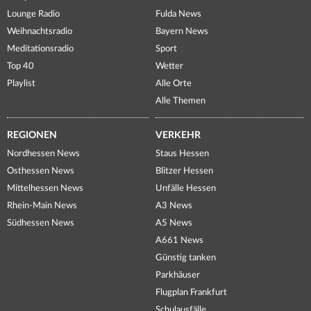
Lounge Radio
Fulda News
Weihnachtsradio
Bayern News
Meditationsradio
Sport
Top 40
Wetter
Playlist
Alle Orte
Alle Themen
REGIONEN
VERKEHR
Nordhessen News
Staus Hessen
Osthessen News
Blitzer Hessen
Mittelhessen News
Unfälle Hessen
Rhein-Main News
A3 News
Südhessen News
A5 News
A661 News
Günstig tanken
Parkhäuser
Flugplan Frankfurt
Schulausfälle