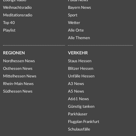
Lounge Radio
Fulda News
Weihnachtsradio
Bayern News
Meditationsradio
Sport
Top 40
Wetter
Playlist
Alle Orte
Alle Themen
REGIONEN
VERKEHR
Nordhessen News
Staus Hessen
Osthessen News
Blitzer Hessen
Mittelhessen News
Unfälle Hessen
Rhein-Main News
A3 News
Südhessen News
A5 News
A661 News
Günstig tanken
Parkhäuser
Flugplan Frankfurt
Schulausfälle