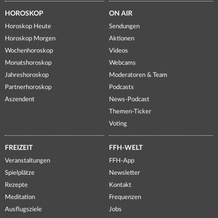
HOROSKOP
ON AIR
Horoskop Heute
Sendungen
Horoskop Morgen
Aktionen
Wochenhoroskop
Videos
Monatshoroskop
Webcams
Jahreshoroskop
Moderatoren & Team
Partnerhoroskop
Podcasts
Aszendent
News-Podcast
Themen-Ticker
Voting
FREIZEIT
FFH-WELT
Veranstaltungen
FFH-App
Spielplätze
Newsletter
Rezepte
Kontakt
Meditation
Frequenzen
Ausflugsziele
Jobs