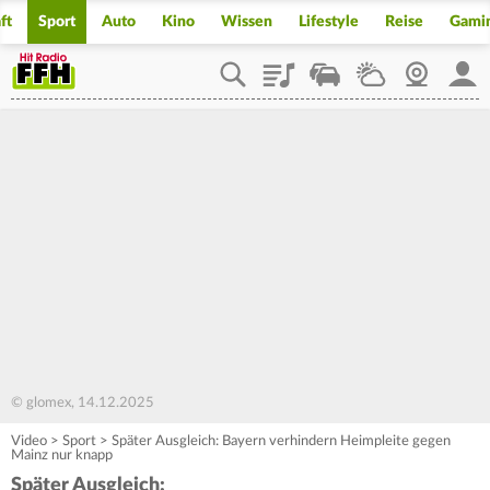
ft
Sport
Auto
Kino
Wissen
Lifestyle
Reise
Gami
Playlist
Staupilot
Wetter
Webcam
Mein
© glomex, 14.12.2025
Video
>
Sport
>
Später Ausgleich: Bayern verhindern Heimpleite gegen
Mainz nur knapp
Später Ausgleich: