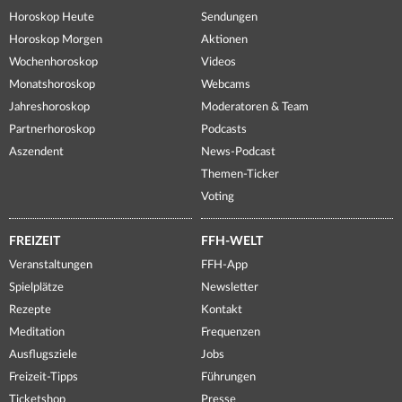
Horoskop Heute
Sendungen
Horoskop Morgen
Aktionen
Wochenhoroskop
Videos
Monatshoroskop
Webcams
Jahreshoroskop
Moderatoren & Team
Partnerhoroskop
Podcasts
Aszendent
News-Podcast
Themen-Ticker
Voting
FREIZEIT
FFH-WELT
Veranstaltungen
FFH-App
Spielplätze
Newsletter
Rezepte
Kontakt
Meditation
Frequenzen
Ausflugsziele
Jobs
Freizeit-Tipps
Führungen
Ticketshop
Presse