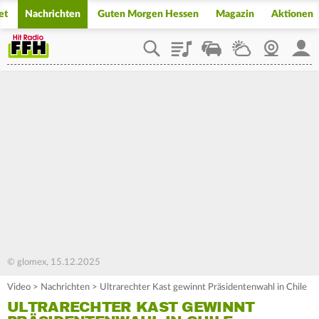
et
Nachrichten
Guten Morgen Hessen
Magazin
Aktionen
Playlist
Staupilot
Wetter
Webcam
Mein
© glomex, 15.12.2025
Video
>
Nachrichten
>
Ultrarechter Kast gewinnt Präsidentenwahl in Chile
ULTRARECHTER KAST GEWINNT