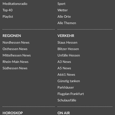
Meditationsradio
Sport
Top 40
Wetter
Playlist
Alle Orte
Alle Themen
REGIONEN
VERKEHR
Nordhessen News
Staus Hessen
Osthessen News
Blitzer Hessen
Mittelhessen News
Unfälle Hessen
Rhein-Main News
A3 News
Südhessen News
A5 News
A661 News
Günstig tanken
Parkhäuser
Flugplan Frankfurt
Schulausfälle
HOROSKOP
ON AIR