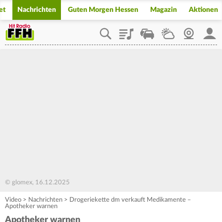
et
Nachrichten
Guten Morgen Hessen
Magazin
Aktionen
Playlist
Staupilot
Wetter
Webcam
Mein
© glomex, 16.12.2025
Video
>
Nachrichten
>
Drogeriekette dm verkauft Medikamente –
Apotheker warnen
Apotheker warnen