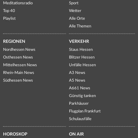
Meditationsradio
Sport
Top 40
Wetter
Playlist
Alle Orte
Alle Themen
REGIONEN
VERKEHR
Nordhessen News
Staus Hessen
Osthessen News
Blitzer Hessen
Mittelhessen News
Unfälle Hessen
Rhein-Main News
A3 News
Südhessen News
A5 News
A661 News
Günstig tanken
Parkhäuser
Flugplan Frankfurt
Schulausfälle
HOROSKOP
ON AIR