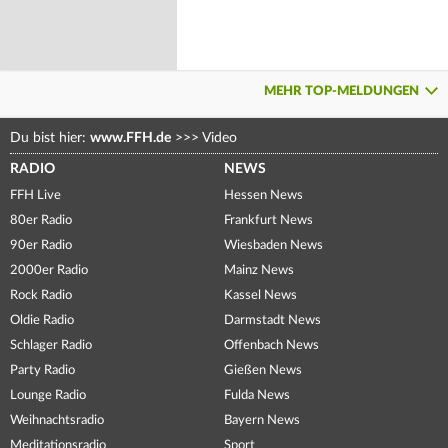
MEHR TOP-MELDUNGEN
Du bist hier:
www.FFH.de
>>>
Video
RADIO
NEWS
FFH Live
Hessen News
80er Radio
Frankfurt News
90er Radio
Wiesbaden News
2000er Radio
Mainz News
Rock Radio
Kassel News
Oldie Radio
Darmstadt News
Schlager Radio
Offenbach News
Party Radio
Gießen News
Lounge Radio
Fulda News
Weihnachtsradio
Bayern News
Meditationsradio
Sport