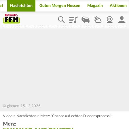
et
Nachrichten
Guten Morgen Hessen
Magazin
Aktionen
Playlist
Staupilot
Wetter
Webcam
Mein
© glomex, 15.12.2025
Video
>
Nachrichten
>
Merz: "Chance auf echten Friedensprozess"
Merz: