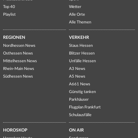
Top 40
Wetter
Playlist
Alle Orte
Alle Themen
REGIONEN
VERKEHR
Nordhessen News
Staus Hessen
Osthessen News
Blitzer Hessen
Mittelhessen News
Unfälle Hessen
Rhein-Main News
A3 News
Südhessen News
A5 News
A661 News
Günstig tanken
Parkhäuser
Flugplan Frankfurt
Schulausfälle
HOROSKOP
ON AIR