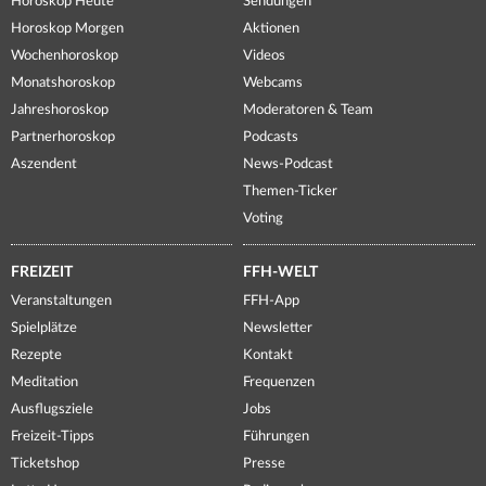
Horoskop Heute
Sendungen
Horoskop Morgen
Aktionen
Wochenhoroskop
Videos
Monatshoroskop
Webcams
Jahreshoroskop
Moderatoren & Team
Partnerhoroskop
Podcasts
Aszendent
News-Podcast
Themen-Ticker
Voting
FREIZEIT
FFH-WELT
Veranstaltungen
FFH-App
Spielplätze
Newsletter
Rezepte
Kontakt
Meditation
Frequenzen
Ausflugsziele
Jobs
Freizeit-Tipps
Führungen
Ticketshop
Presse