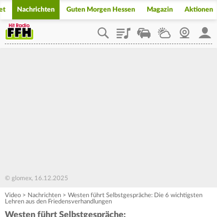
et
Nachrichten
Guten Morgen Hessen
Magazin
Aktionen
Playlist
Staupilot
Wetter
Webcam
Mein
© glomex, 16.12.2025
Video
>
Nachrichten
>
Westen führt Selbstgespräche: Die 6 wichtigsten
Lehren aus den Friedensverhandlungen
Westen führt Selbstgespräche: