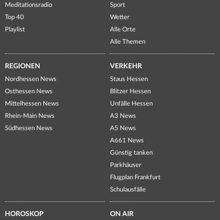
Meditationsradio
Sport
Top 40
Wetter
Playlist
Alle Orte
Alle Themen
REGIONEN
VERKEHR
Nordhessen News
Staus Hessen
Osthessen News
Blitzer Hessen
Mittelhessen News
Unfälle Hessen
Rhein-Main News
A3 News
Südhessen News
A5 News
A661 News
Günstig tanken
Parkhäuser
Flugplan Frankfurt
Schulausfälle
HOROSKOP
ON AIR