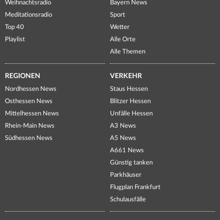
Weihnachtsradio
Bayern News
Meditationsradio
Sport
Top 40
Wetter
Playlist
Alle Orte
Alle Themen
REGIONEN
VERKEHR
Nordhessen News
Staus Hessen
Osthessen News
Blitzer Hessen
Mittelhessen News
Unfälle Hessen
Rhein-Main News
A3 News
Südhessen News
A5 News
A661 News
Günstig tanken
Parkhäuser
Flugplan Frankfurt
Schulausfälle