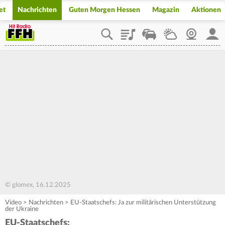
et
Nachrichten
Guten Morgen Hessen
Magazin
Aktionen
Playlist
Staupilot
Wetter
Webcam
Mein
© glomex, 16.12.2025
Video
>
Nachrichten
>
EU-Staatschefs: Ja zur militärischen Unterstützung
der Ukraine
EU-Staatschefs: