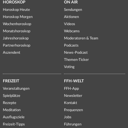
HOROSKOP
ON AIR
Horoskop Heute
Sendungen
Horoskop Morgen
Aktionen
Wochenhoroskop
Videos
Monatshoroskop
Webcams
Jahreshoroskop
Moderatoren & Team
Partnerhoroskop
Podcasts
Aszendent
News-Podcast
Themen-Ticker
Voting
FREIZEIT
FFH-WELT
Veranstaltungen
FFH-App
Spielplätze
Newsletter
Rezepte
Kontakt
Meditation
Frequenzen
Ausflugsziele
Jobs
Freizeit-Tipps
Führungen