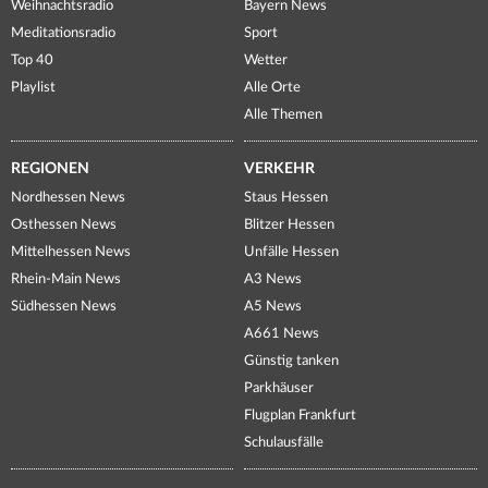
Weihnachtsradio
Bayern News
Meditationsradio
Sport
Top 40
Wetter
Playlist
Alle Orte
Alle Themen
REGIONEN
VERKEHR
Nordhessen News
Staus Hessen
Osthessen News
Blitzer Hessen
Mittelhessen News
Unfälle Hessen
Rhein-Main News
A3 News
Südhessen News
A5 News
A661 News
Günstig tanken
Parkhäuser
Flugplan Frankfurt
Schulausfälle