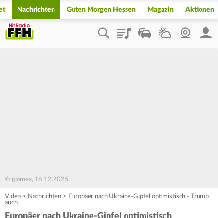
et
Nachrichten
Guten Morgen Hessen
Magazin
Aktionen
Playlist
Staupilot
Wetter
Webcam
Mein
© glomex, 16.12.2025
Video
>
Nachrichten
>
Europäer nach Ukraine-Gipfel optimistisch - Trump
auch
Europäer nach Ukraine-Gipfel optimistisch