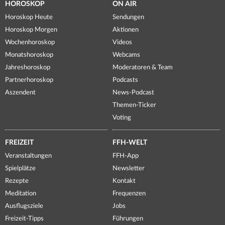
HOROSKOP
ON AIR
Horoskop Heute
Sendungen
Horoskop Morgen
Aktionen
Wochenhoroskop
Videos
Monatshoroskop
Webcams
Jahreshoroskop
Moderatoren & Team
Partnerhoroskop
Podcasts
Aszendent
News-Podcast
Themen-Ticker
Voting
FREIZEIT
FFH-WELT
Veranstaltungen
FFH-App
Spielplätze
Newsletter
Rezepte
Kontakt
Meditation
Frequenzen
Ausflugsziele
Jobs
Freizeit-Tipps
Führungen