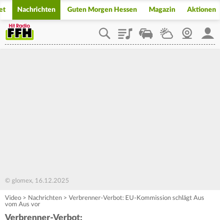
et
Nachrichten
Guten Morgen Hessen
Magazin
Aktionen
Playlist
Staupilot
Wetter
Webcam
Mein
© glomex, 16.12.2025
Video
>
Nachrichten
>
Verbrenner-Verbot: EU-Kommission schlägt Aus
vom Aus vor
Verbrenner-Verbot: