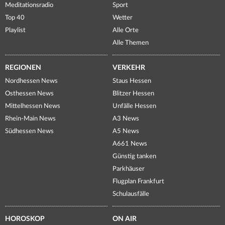
Meditationsradio
Sport
Top 40
Wetter
Playlist
Alle Orte
Alle Themen
REGIONEN
VERKEHR
Nordhessen News
Staus Hessen
Osthessen News
Blitzer Hessen
Mittelhessen News
Unfälle Hessen
Rhein-Main News
A3 News
Südhessen News
A5 News
A661 News
Günstig tanken
Parkhäuser
Flugplan Frankfurt
Schulausfälle
HOROSKOP
ON AIR