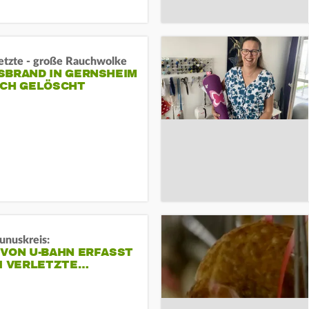
letzte - große Rauchwolke
BRAND IN GERNSHEIM E
CH GELÖSCHT
unuskreis:
 VON U-BAHN ERFASST
EI VERLETZTE…