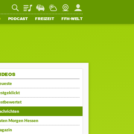
Playlist
Staupilot
Wetter
Webcam
Mein FFH
O
PODCAST
FREIZEIT
FFH-WELT
IDEOS
eueste
stgeklickt
estbewertet
achrichten
uten Morgen Hessen
agazin