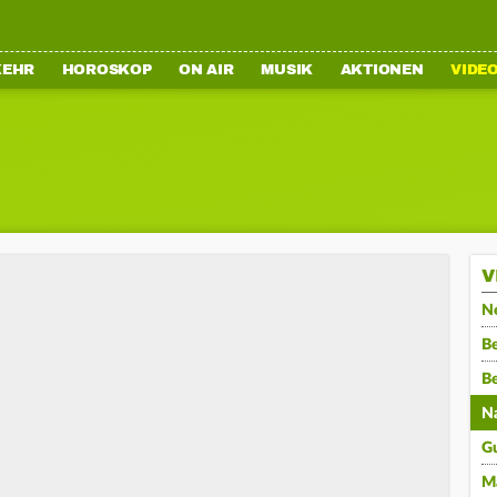
KEHR
HOROSKOP
ON AIR
MUSIK
AKTIONEN
VIDE
V
N
Be
B
N
G
M