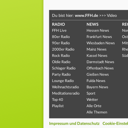
Du bist hier:
www.FFH.de
>>>
Video
RADIO
NEWS
RE
FFH Live
Hessen News
Nor
80er Radio
Frankfurt News
Ost
90er Radio
Wiesbaden News
Mit
2000er Radio
Mainz News
Rhe
Rock Radio
Kassel News
Süd
Oldie Radio
Darmstadt News
Schlager Radio
Offenbach News
Party Radio
Gießen News
Lounge Radio
Fulda News
Weihnachtsradio
Bayern News
Meditationsradio
Sport
Top 40
Wetter
Playlist
Alle Orte
Alle Themen
Impressum und Datenschutz
Cookie-Einste