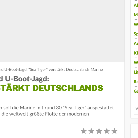
A
Mu
Wi
Sp
A
K
W
und U-Boot-Jagd: "Sea Tiger" verstärkt Deutschlands Marine
Li
nd U-Boot-Jagd:
Re
RSTÄRKT DEUTSCHLANDS
G
n soll die Marine mit rund 30 "Sea Tiger" ausgestattet
die weltweit größte Flotte der modernen