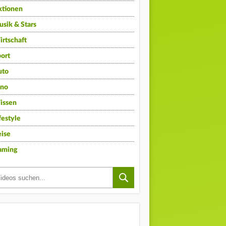
ktionen
sik & Stars
rtschaft
ort
uto
ino
issen
festyle
ise
aming