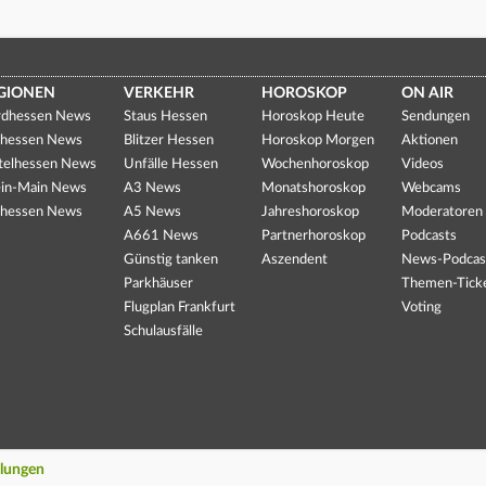
GIONEN
VERKEHR
HOROSKOP
ON AIR
dhessen News
Staus Hessen
Horoskop Heute
Sendungen
hessen News
Blitzer Hessen
Horoskop Morgen
Aktionen
telhessen News
Unfälle Hessen
Wochenhoroskop
Videos
in-Main News
A3 News
Monatshoroskop
Webcams
hessen News
A5 News
Jahreshoroskop
Moderatoren
A661 News
Partnerhoroskop
Podcasts
Günstig tanken
Aszendent
News-Podcas
Parkhäuser
Themen-Tick
Flugplan Frankfurt
Voting
Schulausfälle
llungen