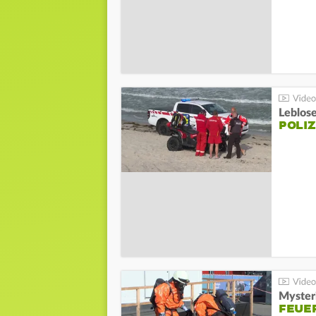
Leblos
POLIZ
Mysteri
FEUE