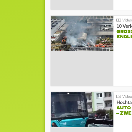
10 Ver
GROSS
NDLI
Hochta
AUTO
– ZW