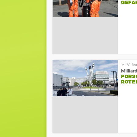
GEFA
Millia
PORSC
ROTE