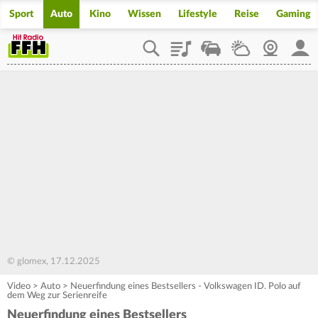
Sport
Auto
Kino
Wissen
Lifestyle
Reise
Gaming
Playlist
Staupilot
Wetter
Webcam
Mein
© glomex, 17.12.2025
Video
>
Auto
>
Neuerfindung eines Bestsellers - Volkswagen ID. Polo auf
dem Weg zur Serienreife
Neuerfindung eines Bestsellers