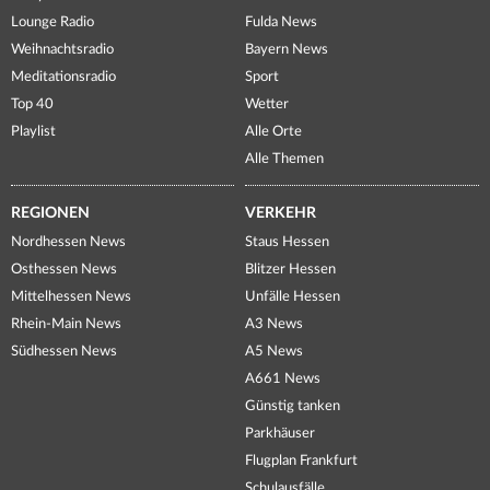
Lounge Radio
Fulda News
Weihnachtsradio
Bayern News
Meditationsradio
Sport
Top 40
Wetter
Playlist
Alle Orte
Alle Themen
REGIONEN
VERKEHR
Nordhessen News
Staus Hessen
Osthessen News
Blitzer Hessen
Mittelhessen News
Unfälle Hessen
Rhein-Main News
A3 News
Südhessen News
A5 News
A661 News
Günstig tanken
Parkhäuser
Flugplan Frankfurt
Schulausfälle