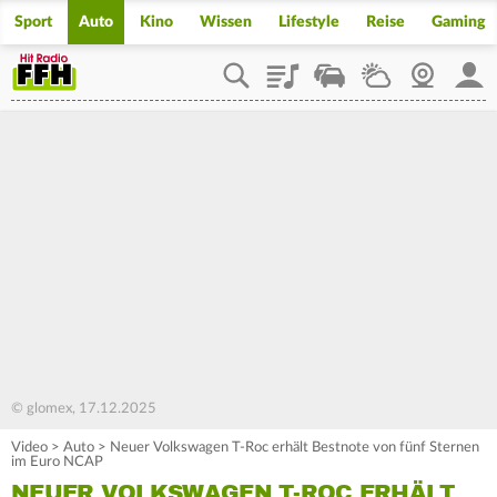
Sport
Auto
Kino
Wissen
Lifestyle
Reise
Gaming
Playlist
Staupilot
Wetter
Webcam
Mein
© glomex, 17.12.2025
Video
>
Auto
>
Neuer Volkswagen T-Roc erhält Bestnote von fünf Sternen
im Euro NCAP
NEUER VOLKSWAGEN T-ROC ERHÄLT