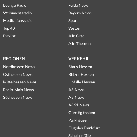
Lounge Radio
Fulda News
Weihnachtsradio
Bayern News
Meditationsradio
Sport
Top 40
Wetter
Playlist
Alle Orte
Alle Themen
REGIONEN
VERKEHR
Nordhessen News
Staus Hessen
Osthessen News
Blitzer Hessen
Mittelhessen News
Unfälle Hessen
Rhein-Main News
A3 News
Südhessen News
A5 News
A661 News
Günstig tanken
Parkhäuser
Flugplan Frankfurt
Schulausfälle