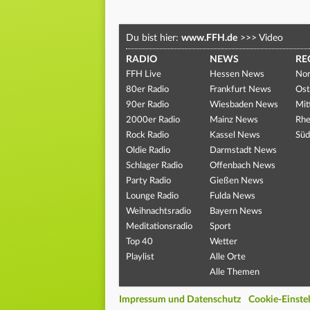
Du bist hier:
www.FFH.de
>>>
Video
RADIO
NEWS
RE
FFH Live
Hessen News
Nor
80er Radio
Frankfurt News
Ost
90er Radio
Wiesbaden News
Mit
2000er Radio
Mainz News
Rhe
Rock Radio
Kassel News
Süd
Oldie Radio
Darmstadt News
Schlager Radio
Offenbach News
Party Radio
Gießen News
Lounge Radio
Fulda News
Weihnachtsradio
Bayern News
Meditationsradio
Sport
Top 40
Wetter
Playlist
Alle Orte
Alle Themen
Impressum und Datenschutz
Cookie-Einste