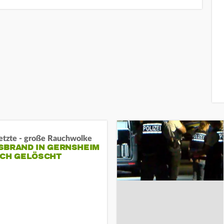
letzte - große Rauchwolke
BRAND IN GERNSHEIM E
CH GELÖSCHT