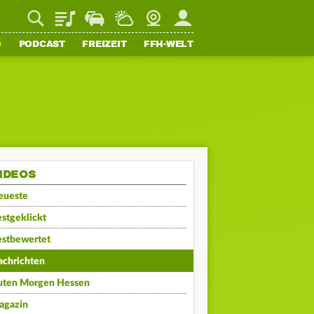
Playlist
Staupilot
Wetter
Webcam
Mein FFH
O
PODCAST
FREIZEIT
FFH-WELT
IDEOS
eueste
stgeklickt
estbewertet
achrichten
uten Morgen Hessen
agazin