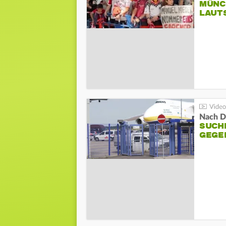
MÜNC
LAUT
Nach D
SUCH
GEGE