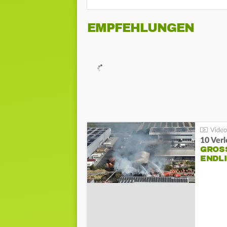
EMPFEHLUNGEN
10 Ver
GROSS
NDLI