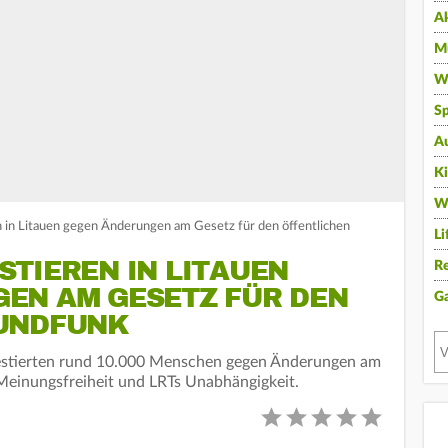
A
Mu
Wi
Sp
A
K
W
 in Litauen gegen Änderungen am Gesetz für den öffentlichen
Li
TIEREN IN LITAUEN
Re
EN AM GESETZ FÜR DEN
G
UNDFUNK
testierten rund 10.000 Menschen gegen Änderungen am
Meinungsfreiheit und LRTs Unabhängigkeit.