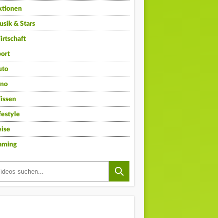
ktionen
sik & Stars
rtschaft
ort
uto
ino
issen
festyle
ise
aming