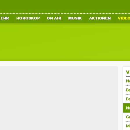
KEHR
HOROSKOP
ON AIR
MUSIK
AKTIONEN
VIDE
V
N
Be
B
N
G
M