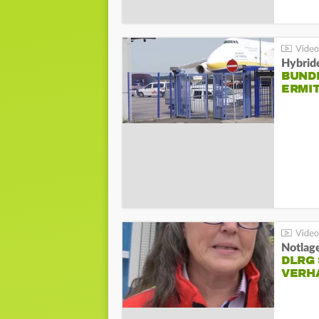
Hybrid
BUND
ERMI
Notlag
DLRG 
VERH