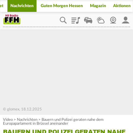
et
Nachrichten
Guten Morgen Hessen
Magazin
Aktionen
Playlist
Staupilot
Wetter
Webcam
Mein
© glomex, 18.12.2025
Video
>
Nachrichten
>
Bauern und Polizei geraten nahe dem
Europaparlament in Brüssel aneinander
BAUERN UND POLIZEI GERATEN NAHE