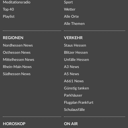
Meditationsradio
Sport
Top 40
Wetter
Playlist
Alle Orte
Alle Themen
REGIONEN
VERKEHR
Nordhessen News
Staus Hessen
Osthessen News
Blitzer Hessen
Mittelhessen News
Unfälle Hessen
Rhein-Main News
A3 News
Südhessen News
A5 News
A661 News
Günstig tanken
Parkhäuser
Flugplan Frankfurt
Schulausfälle
HOROSKOP
ON AIR