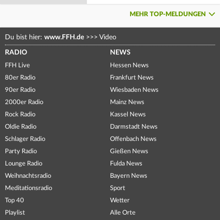
MEHR TOP-MELDUNGEN
Du bist hier:
www.FFH.de
>>>
Video
RADIO
NEWS
FFH Live
Hessen News
80er Radio
Frankfurt News
90er Radio
Wiesbaden News
2000er Radio
Mainz News
Rock Radio
Kassel News
Oldie Radio
Darmstadt News
Schlager Radio
Offenbach News
Party Radio
Gießen News
Lounge Radio
Fulda News
Weihnachtsradio
Bayern News
Meditationsradio
Sport
Top 40
Wetter
Playlist
Alle Orte