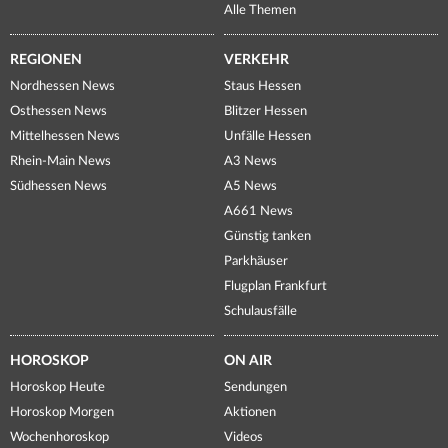
Alle Themen
REGIONEN
VERKEHR
Nordhessen News
Staus Hessen
Osthessen News
Blitzer Hessen
Mittelhessen News
Unfälle Hessen
Rhein-Main News
A3 News
Südhessen News
A5 News
A661 News
Günstig tanken
Parkhäuser
Flugplan Frankfurt
Schulausfälle
HOROSKOP
ON AIR
Horoskop Heute
Sendungen
Horoskop Morgen
Aktionen
Wochenhoroskop
Videos