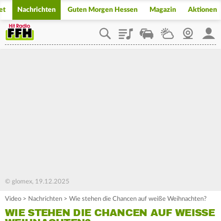
et
Nachrichten
Guten Morgen Hessen
Magazin
Aktionen
Playlist
Staupilot
Wetter
Webcam
Mein
© glomex, 19.12.2025
Video
>
Nachrichten
>
Wie stehen die Chancen auf weiße Weihnachten?
WIE STEHEN DIE CHANCEN AUF WEISSE W