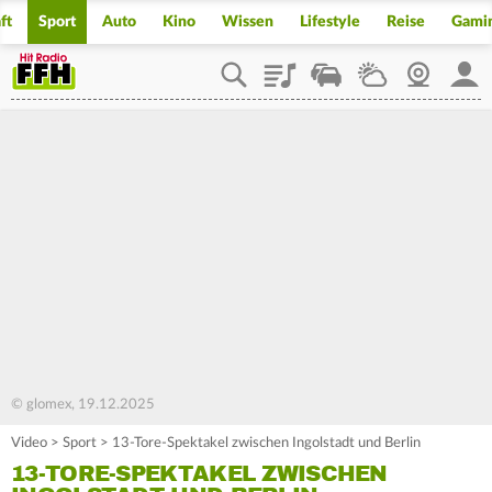
ft
Sport
Auto
Kino
Wissen
Lifestyle
Reise
Gami
Playlist
Staupilot
Wetter
Webcam
Mein
© glomex, 19.12.2025
Video
>
Sport
>
13-Tore-Spektakel zwischen Ingolstadt und Berlin
13-TORE-SPEKTAKEL ZWISCHEN