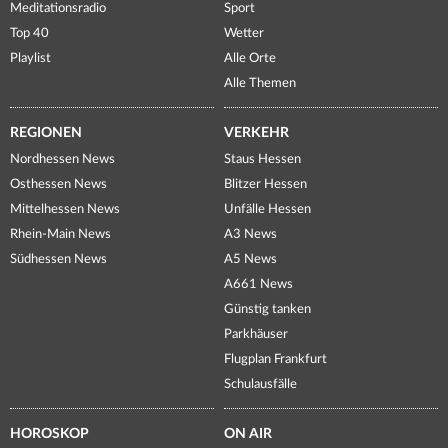
Meditationsradio
Sport
Top 40
Wetter
Playlist
Alle Orte
Alle Themen
REGIONEN
VERKEHR
Nordhessen News
Staus Hessen
Osthessen News
Blitzer Hessen
Mittelhessen News
Unfälle Hessen
Rhein-Main News
A3 News
Südhessen News
A5 News
A661 News
Günstig tanken
Parkhäuser
Flugplan Frankfurt
Schulausfälle
HOROSKOP
ON AIR