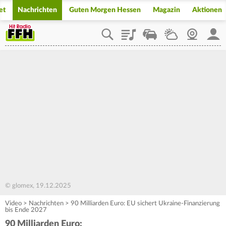
et
Nachrichten
Guten Morgen Hessen
Magazin
Aktionen
Playlist
Staupilot
Wetter
Webcam
Mein
© glomex, 19.12.2025
Video
>
Nachrichten
>
90 Milliarden Euro: EU sichert Ukraine-Finanzierung
bis Ende 2027
90 Milliarden Euro: