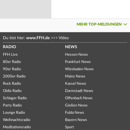
MEHR TOP-MELDUNGEN
Du bist hier:
www.FFH.de
>>>
Video
RADIO
NEWS
FFH Live
Hessen News
80er Radio
Frankfurt News
90er Radio
Wiesbaden News
2000er Radio
Mainz News
Rock Radio
Kassel News
Oldie Radio
Darmstadt News
Schlager Radio
Offenbach News
Party Radio
Gießen News
Lounge Radio
Fulda News
Weihnachtsradio
Bayern News
Meditationsradio
Sport