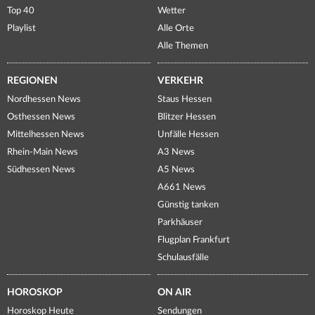
Top 40
Wetter
Playlist
Alle Orte
Alle Themen
REGIONEN
VERKEHR
Nordhessen News
Staus Hessen
Osthessen News
Blitzer Hessen
Mittelhessen News
Unfälle Hessen
Rhein-Main News
A3 News
Südhessen News
A5 News
A661 News
Günstig tanken
Parkhäuser
Flugplan Frankfurt
Schulausfälle
HOROSKOP
ON AIR
Horoskop Heute
Sendungen