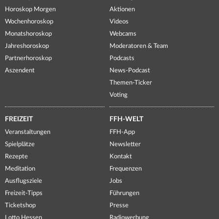
Horoskop Morgen
Aktionen
Wochenhoroskop
Videos
Monatshoroskop
Webcams
Jahreshoroskop
Moderatoren & Team
Partnerhoroskop
Podcasts
Aszendent
News-Podcast
Themen-Ticker
Voting
FREIZEIT
FFH-WELT
Veranstaltungen
FFH-App
Spielplätze
Newsletter
Rezepte
Kontakt
Meditation
Frequenzen
Ausflugsziele
Jobs
Freizeit-Tipps
Führungen
Ticketshop
Presse
Lotto Hessen
Radiowerbung