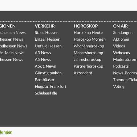
GIONEN
VERKEHR
HOROSKOP
ON AIR
dhessen News
Staus Hessen
Horoskop Heute
Sendungen
hessen News
Blitzer Hessen
Horoskop Morgen
Aktionen
telhessen News
Unfälle Hessen
Wochenhoroskop
Videos
in-Main News
A3 News
Monatshoroskop
Webcams
hessen News
A5 News
Jahreshoroskop
Moderatoren
A661 News
Partnerhoroskop
Podcasts
Günstig tanken
Aszendent
News-Podcas
Parkhäuser
Themen-Tick
Flugplan Frankfurt
Voting
Schulausfälle
llungen