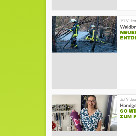
Waldbr
NEUE
ENTD
Handge
SO WI
ZUM 