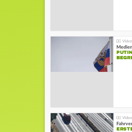
Medien
PUTI
BEGR
Fahrve
ERST