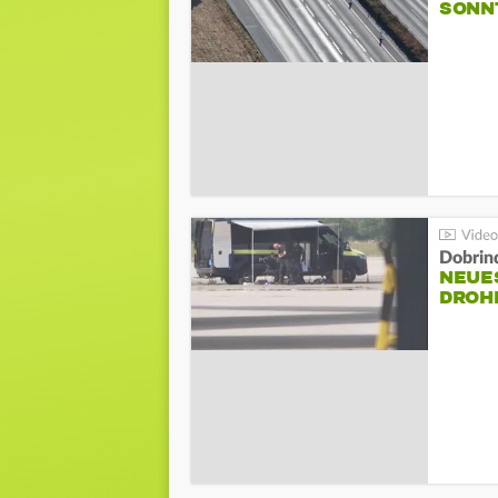
SONN
Dobrin
NEUE
DROH