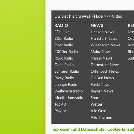
Du bist hier:
www.FFH.de
>>>
Video
RADIO
NEWS
RE
FFH Live
Hessen News
Nor
80er Radio
Frankfurt News
Ost
90er Radio
Wiesbaden News
Mit
2000er Radio
Mainz News
Rhe
Rock Radio
Kassel News
Süd
Oldie Radio
Darmstadt News
Schlager Radio
Offenbach News
Party Radio
Gießen News
Lounge Radio
Fulda News
Weihnachtsradio
Bayern News
Meditationsradio
Sport
Top 40
Wetter
Playlist
Alle Orte
Alle Themen
Impressum und Datenschutz
Cookie-Einste