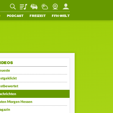
Playlist
Staupilot
Wetter
Webcam
Mein FFH
O
PODCAST
FREIZEIT
FFH-WELT
IDEOS
eueste
stgeklickt
estbewertet
achrichten
uten Morgen Hessen
agazin