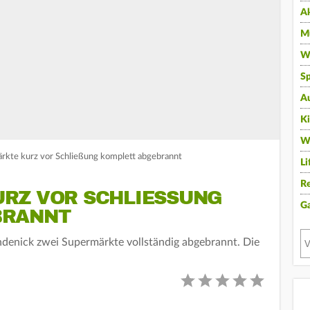
A
Mu
Wi
Sp
A
K
W
rkte kurz vor Schließung komplett abgebrannt
Li
Re
Z VOR SCHLIESSUNG K
G
RANNT
ehdenick zwei Supermärkte vollständig abgebrannt. Die