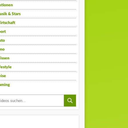
ktionen
sik & Stars
rtschaft
ort
uto
ino
issen
festyle
ise
aming