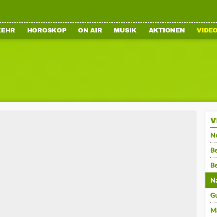
KEHR
HOROSKOP
ON AIR
MUSIK
AKTIONEN
VIDE
V
N
Be
B
N
G
M