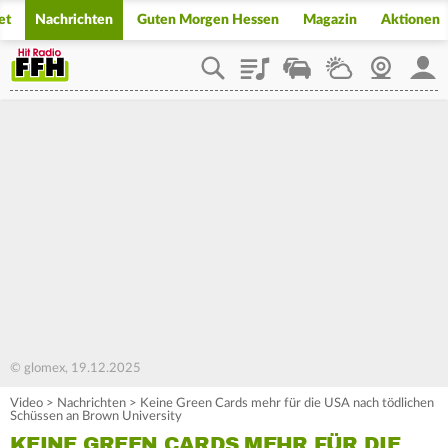
et
Nachrichten
Guten Morgen Hessen
Magazin
Aktionen
Playlist
Staupilot
Wetter
Webcam
Mein
© glomex, 19.12.2025
Video
>
Nachrichten
>
Keine Green Cards mehr für die USA nach tödlichen
Schüssen an Brown University
KEINE GREEN CARDS MEHR FÜR DIE