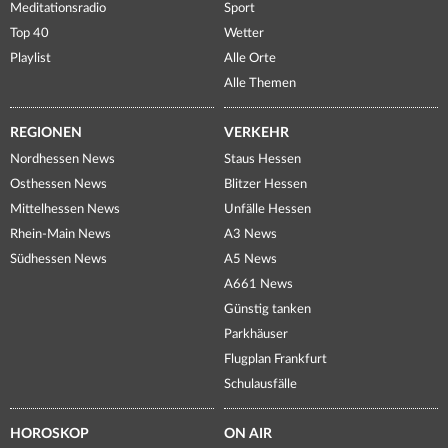
Meditationsradio
Sport
Top 40
Wetter
Playlist
Alle Orte
Alle Themen
REGIONEN
VERKEHR
Nordhessen News
Staus Hessen
Osthessen News
Blitzer Hessen
Mittelhessen News
Unfälle Hessen
Rhein-Main News
A3 News
Südhessen News
A5 News
A661 News
Günstig tanken
Parkhäuser
Flugplan Frankfurt
Schulausfälle
HOROSKOP
ON AIR