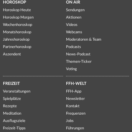
HOROSKOP
ON AIR
Horoskop Heute
Sendungen
Horoskop Morgen
Aktionen
Wochenhoroskop
Videos
Monatshoroskop
Webcams
Jahreshoroskop
Moderatoren & Team
Partnerhoroskop
Podcasts
Aszendent
News-Podcast
Themen-Ticker
Voting
FREIZEIT
FFH-WELT
Veranstaltungen
FFH-App
Spielplätze
Newsletter
Rezepte
Kontakt
Meditation
Frequenzen
Ausflugsziele
Jobs
Freizeit-Tipps
Führungen