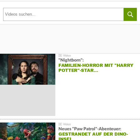
"Nightborn":
FAMILIEN-HORROR MIT "HARRY
POTTER"-STAR…
Neues "Paw Patrol"-Abenteuer:
GESTRANDET AUF DER DINO-
INSEL