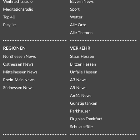
Weihnachtsradio
Bayern News
Meditationsradio
Sport
Top 40
Wetter
Playlist
Alle Orte
Alle Themen
REGIONEN
VERKEHR
Nordhessen News
Staus Hessen
Osthessen News
Blitzer Hessen
Mittelhessen News
Unfälle Hessen
Rhein-Main News
A3 News
Südhessen News
A5 News
A661 News
Günstig tanken
Parkhäuser
Flugplan Frankfurt
Schulausfälle