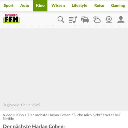
Sport
Auto
Kino
Wissen
Lifestyle
Reise
Gaming
Playlist
Staupilot
Wetter
Webcam
Mein
© glomex, 19.12.2025
Video
>
Kino
>
Der nächste Harlan Coben: "Suche mich nicht" startet bei
Netflix
Der nächste Harlan Coben: