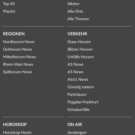
Top 40
Wetter
Playlist
Alle Orte
Alle Themen
REGIONEN
VERKEHR
Nordhessen News
Staus Hessen
Osthessen News
Blitzer Hessen
Mittelhessen News
Unfälle Hessen
Rhein-Main News
A3 News
Südhessen News
A5 News
A661 News
Günstig tanken
Parkhäuser
Flugplan Frankfurt
Schulausfälle
HOROSKOP
ON AIR
Horoskop Heute
Sendungen