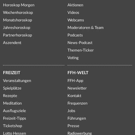
Horoskop Morgen
Aktionen
Wochenhoroskop
Videos
Monatshoroskop
Webcams
Jahreshoroskop
Moderatoren & Team
Partnerhoroskop
Podcasts
Aszendent
News-Podcast
Themen-Ticker
Voting
FREIZEIT
FFH-WELT
Veranstaltungen
FFH-App
Spielplätze
Newsletter
Rezepte
Kontakt
Meditation
Frequenzen
Ausflugsziele
Jobs
Freizeit-Tipps
Führungen
Ticketshop
Presse
Lotto Hessen
Radiowerbung