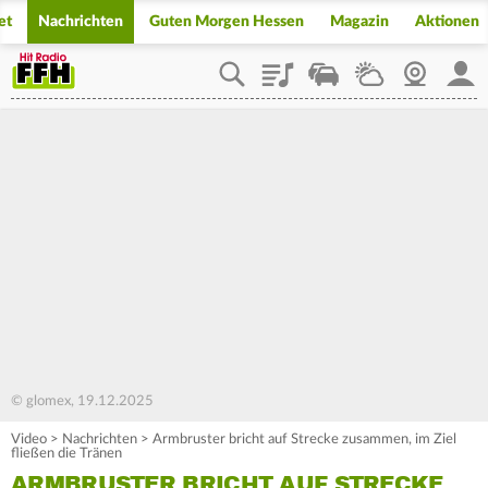
et
Nachrichten
Guten Morgen Hessen
Magazin
Aktionen
Playlist
Staupilot
Wetter
Webcam
Mein
© glomex, 19.12.2025
Video
>
Nachrichten
>
Armbruster bricht auf Strecke zusammen, im Ziel
fließen die Tränen
ARMBRUSTER BRICHT AUF STRECKE