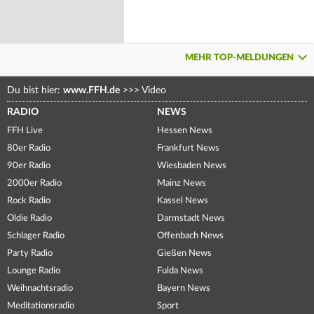
MEHR TOP-MELDUNGEN
Du bist hier:
www.FFH.de
>>>
Video
RADIO
NEWS
FFH Live
Hessen News
80er Radio
Frankfurt News
90er Radio
Wiesbaden News
2000er Radio
Mainz News
Rock Radio
Kassel News
Oldie Radio
Darmstadt News
Schlager Radio
Offenbach News
Party Radio
Gießen News
Lounge Radio
Fulda News
Weihnachtsradio
Bayern News
Meditationsradio
Sport