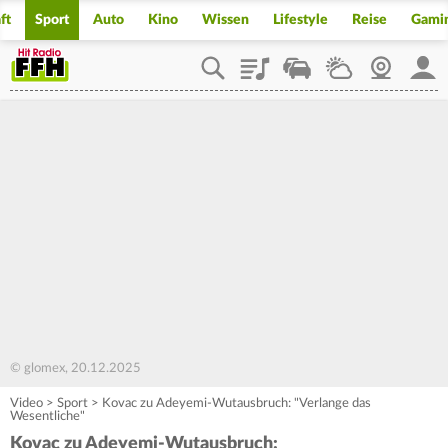
ft
Sport
Auto
Kino
Wissen
Lifestyle
Reise
Gami
Playlist
Staupilot
Wetter
Webcam
Mein
© glomex, 20.12.2025
Video
>
Sport
>
Kovac zu Adeyemi-Wutausbruch: "Verlange das
Wesentliche"
Kovac zu Adeyemi-Wutausbruch: