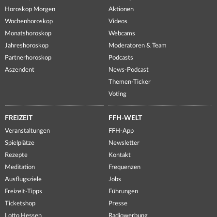
Horoskop Morgen
Aktionen
Wochenhoroskop
Videos
Monatshoroskop
Webcams
Jahreshoroskop
Moderatoren & Team
Partnerhoroskop
Podcasts
Aszendent
News-Podcast
Themen-Ticker
Voting
FREIZEIT
FFH-WELT
Veranstaltungen
FFH-App
Spielplätze
Newsletter
Rezepte
Kontakt
Meditation
Frequenzen
Ausflugsziele
Jobs
Freizeit-Tipps
Führungen
Ticketshop
Presse
Lotto Hessen
Radiowerbung