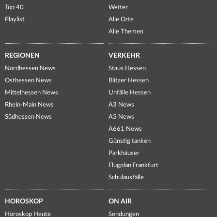
Top 40
Wetter
Playlist
Alle Orte
Alle Themen
REGIONEN
VERKEHR
Nordhessen News
Staus Hessen
Osthessen News
Blitzer Hessen
Mittelhessen News
Unfälle Hessen
Rhein-Main News
A3 News
Südhessen News
A5 News
A661 News
Günstig tanken
Parkhäuser
Flugplan Frankfurt
Schulausfälle
HOROSKOP
ON AIR
Horoskop Heute
Sendungen