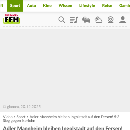
ft
Sport
Auto
Kino
Wissen
Lifestyle
Reise
Gami
Playlist
Staupilot
Wetter
Webcam
Mein
© glomex, 20.12.2025
Video
>
Sport
>
Adler Mannheim bleiben Ingolstadt auf den Fersen! 5:3
Sieg gegen Iserlohn
Adler Mannheim bleiben Ingolstadt auf den Fersen!