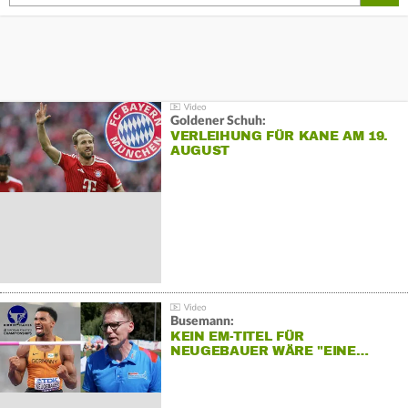
Goldener Schuh:
VERLEIHUNG FÜR KANE AM 19.
AUGUST
Busemann:
KEIN EM-TITEL FÜR
NEUGEBAUER WÄRE "EINE…