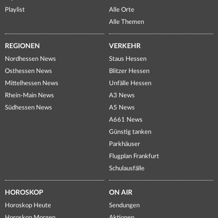
Playlist
Alle Orte
Alle Themen
REGIONEN
VERKEHR
Nordhessen News
Staus Hessen
Osthessen News
Blitzer Hessen
Mittelhessen News
Unfälle Hessen
Rhein-Main News
A3 News
Südhessen News
A5 News
A661 News
Günstig tanken
Parkhäuser
Flugplan Frankfurt
Schulausfälle
HOROSKOP
ON AIR
Horoskop Heute
Sendungen
Horoskop Morgen
Aktionen