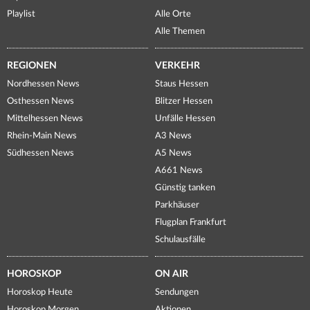
Playlist
Alle Orte
Alle Themen
REGIONEN
VERKEHR
Nordhessen News
Staus Hessen
Osthessen News
Blitzer Hessen
Mittelhessen News
Unfälle Hessen
Rhein-Main News
A3 News
Südhessen News
A5 News
A661 News
Günstig tanken
Parkhäuser
Flugplan Frankfurt
Schulausfälle
HOROSKOP
ON AIR
Horoskop Heute
Sendungen
Horoskop Morgen
Aktionen