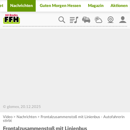
et
Nachrichten
Guten Morgen Hessen
Magazin
Aktionen
Playlist
Staupilot
Wetter
Webcam
Mein
© glomex, 20.12.2025
Video
>
Nachrichten
>
Frontalzusammenstoß mit Linienbus - Autofahrerin
stirbt
Frontalzusammenstoß mit Linienbus