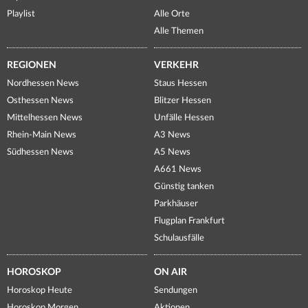
Playlist
Alle Orte
Alle Themen
REGIONEN
VERKEHR
Nordhessen News
Staus Hessen
Osthessen News
Blitzer Hessen
Mittelhessen News
Unfälle Hessen
Rhein-Main News
A3 News
Südhessen News
A5 News
A661 News
Günstig tanken
Parkhäuser
Flugplan Frankfurt
Schulausfälle
HOROSKOP
ON AIR
Horoskop Heute
Sendungen
Horoskop Morgen
Aktionen