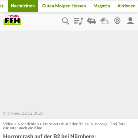
et
Nachrichten
Guten Morgen Hessen
Magazin
Aktionen
Playlist
Staupilot
Wetter
Webcam
Mein
© glomex, 22.12.2025
Video
>
Nachrichten
>
Horrorcrash auf der B2 bei Nürnberg: Drei Tote,
darunter auch ein Kind
Horrorcrash auf der B2 bei Nürnberg: