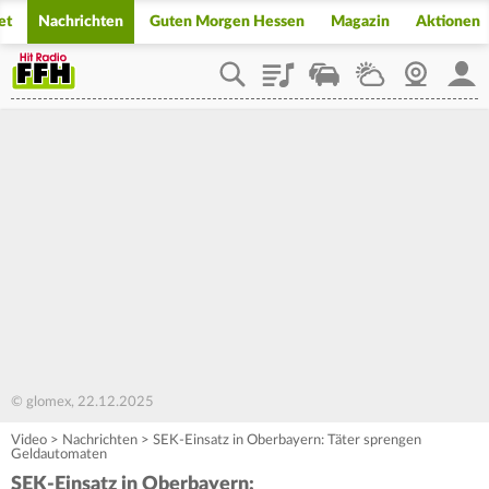
et
Nachrichten
Guten Morgen Hessen
Magazin
Aktionen
Playlist
Staupilot
Wetter
Webcam
Mein
© glomex, 22.12.2025
Video
>
Nachrichten
>
SEK-Einsatz in Oberbayern: Täter sprengen
Geldautomaten
SEK-Einsatz in Oberbayern: