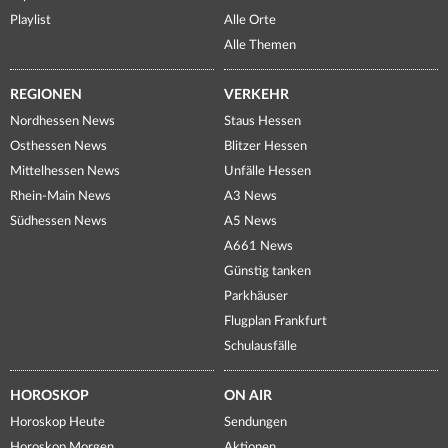
Playlist
Alle Orte
Alle Themen
REGIONEN
VERKEHR
Nordhessen News
Staus Hessen
Osthessen News
Blitzer Hessen
Mittelhessen News
Unfälle Hessen
Rhein-Main News
A3 News
Südhessen News
A5 News
A661 News
Günstig tanken
Parkhäuser
Flugplan Frankfurt
Schulausfälle
HOROSKOP
ON AIR
Horoskop Heute
Sendungen
Horoskop Morgen
Aktionen