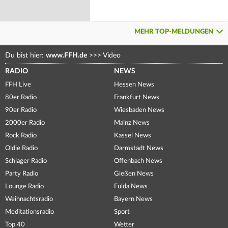
MEHR TOP-MELDUNGEN
Du bist hier:
www.FFH.de
>>>
Video
RADIO
NEWS
FFH Live
Hessen News
80er Radio
Frankfurt News
90er Radio
Wiesbaden News
2000er Radio
Mainz News
Rock Radio
Kassel News
Oldie Radio
Darmstadt News
Schlager Radio
Offenbach News
Party Radio
Gießen News
Lounge Radio
Fulda News
Weihnachtsradio
Bayern News
Meditationsradio
Sport
Top 40
Wetter