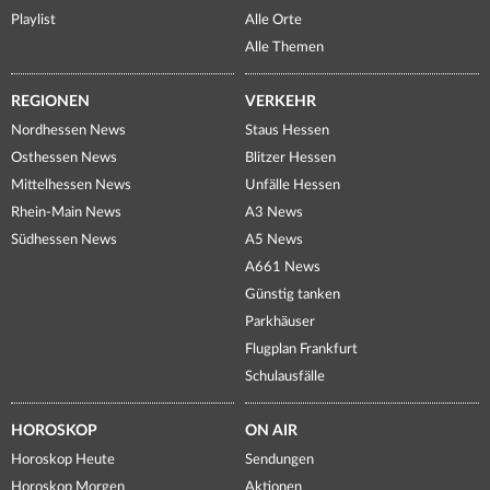
Playlist
Alle Orte
Alle Themen
REGIONEN
VERKEHR
Nordhessen News
Staus Hessen
Osthessen News
Blitzer Hessen
Mittelhessen News
Unfälle Hessen
Rhein-Main News
A3 News
Südhessen News
A5 News
A661 News
Günstig tanken
Parkhäuser
Flugplan Frankfurt
Schulausfälle
HOROSKOP
ON AIR
Horoskop Heute
Sendungen
Horoskop Morgen
Aktionen