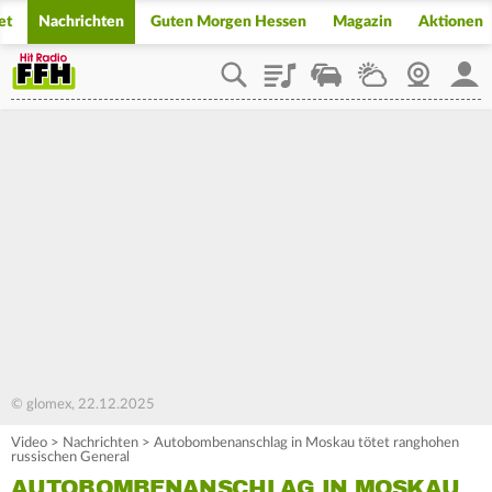
et
Nachrichten
Guten Morgen Hessen
Magazin
Aktionen
Playlist
Staupilot
Wetter
Webcam
Mein
© glomex, 22.12.2025
Video
>
Nachrichten
>
Autobombenanschlag in Moskau tötet ranghohen
russischen General
AUTOBOMBENANSCHLAG IN MOSKAU