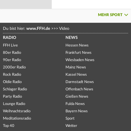
MEHR SPORT
Du bist hier:
www.FFH.de
>>>
Video
RADIO
NEWS
FFH Live
Hessen News
80er Radio
Frankfurt News
90er Radio
Wiesbaden News
2000er Radio
Mainz News
Rock Radio
Kassel News
Oldie Radio
Darmstadt News
Schlager Radio
Offenbach News
Party Radio
Gießen News
Lounge Radio
Fulda News
Weihnachtsradio
Bayern News
Meditationsradio
Sport
Top 40
Wetter