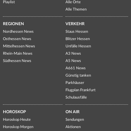
Playlist
Alle Orte
Alle Themen
REGIONEN
VERKEHR
Nordhessen News
Staus Hessen
Osthessen News
Blitzer Hessen
Mittelhessen News
Unfälle Hessen
Rhein-Main News
A3 News
Südhessen News
A5 News
A661 News
Günstig tanken
Parkhäuser
Flugplan Frankfurt
Schulausfälle
HOROSKOP
ON AIR
Horoskop Heute
Sendungen
Horoskop Morgen
Aktionen