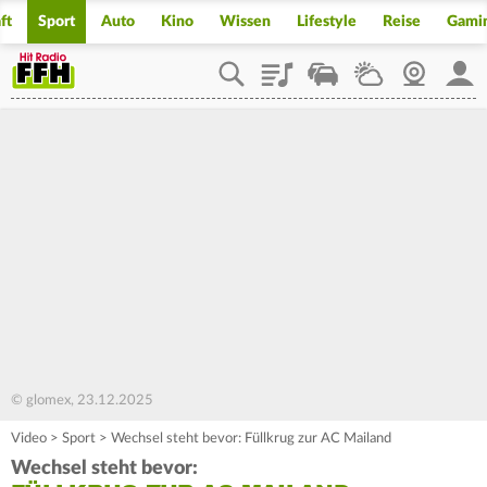
ft
Sport
Auto
Kino
Wissen
Lifestyle
Reise
Gami
Playlist
Staupilot
Wetter
Webcam
Mein
© glomex, 23.12.2025
Video
>
Sport
>
Wechsel steht bevor: Füllkrug zur AC Mailand
Wechsel steht bevor: