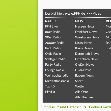
Du bist hier:
www.FFH.de
>>>
Video
RADIO
NEWS
RE
FFH Live
Hessen News
Nor
80er Radio
Frankfurt News
Ost
90er Radio
Wiesbaden News
Mit
2000er Radio
Mainz News
Rhe
Rock Radio
Kassel News
Süd
Oldie Radio
Darmstadt News
Schlager Radio
Offenbach News
Party Radio
Gießen News
Lounge Radio
Fulda News
Weihnachtsradio
Bayern News
Meditationsradio
Sport
Top 40
Wetter
Playlist
Alle Orte
Alle Themen
Impressum und Datenschutz
Cookie-Einste