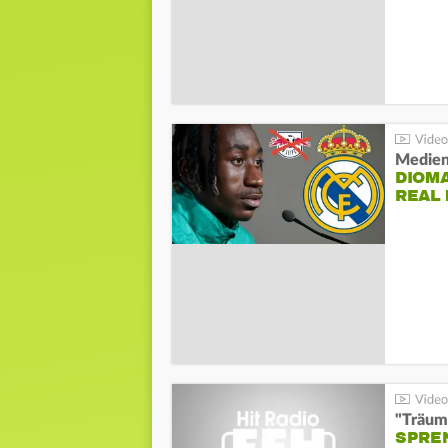
Medien
DIOM
REAL
"Träum
SPREN