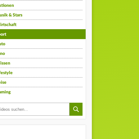
ktionen
sik & Stars
rtschaft
ort
uto
ino
issen
festyle
ise
aming