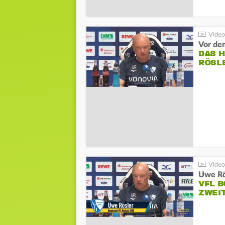
DAS 
RÖSL
VFL 
ZWEI