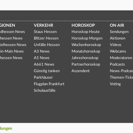
GIONEN
VERKEHR
HOROSKOP
ON AIR
dhessen News
Staus Hessen
Horoskop Heute
Sendungen
hessen News
Blitzer Hessen
Horoskop Morgen
Aktionen
telhessen News
Unfälle Hessen
Wochenhoroskop
Videos
in-Main News
A3 News
Monatshoroskop
Webcams
hessen News
A5 News
Jahreshoroskop
Moderatoren
A661 News
Partnerhoroskop
Podcasts
Günstig tanken
Aszendent
News-Podcas
Parkhäuser
Themen-Tick
Flugplan Frankfurt
Voting
Schulausfälle
llungen