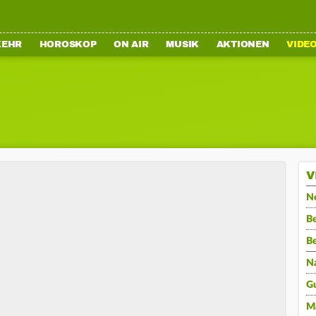
KEHR
HOROSKOP
ON AIR
MUSIK
AKTIONEN
VIDE
V
N
Be
B
N
G
M