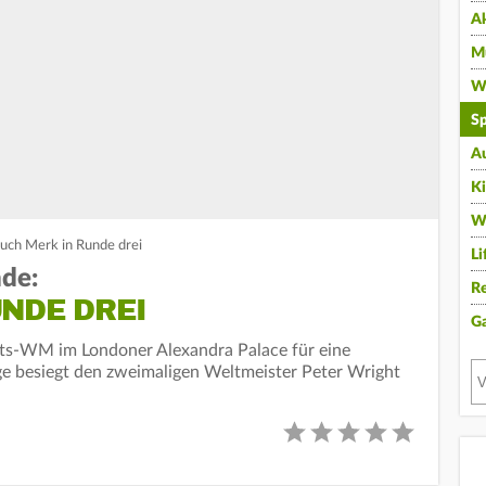
A
Mu
Wi
Sp
A
K
W
uch Merk in Runde drei
Li
nde:
Re
NDE DREI
G
ts-WM im Londoner Alexandra Palace für eine
ge besiegt den zweimaligen Weltmeister Peter Wright