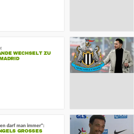
:
ANDE WECHSELT ZU
 MADRID
en darf man immer":
GELS GROSSES O