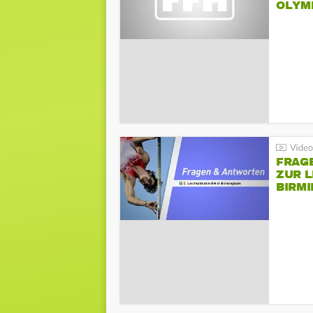
LYMPI
FRAG
ZUR L
BIRM