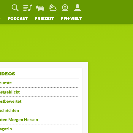
Playlist
Staupilot
Wetter
Webcam
Mein FFH
O
PODCAST
FREIZEIT
FFH-WELT
IDEOS
eueste
stgeklickt
estbewertet
achrichten
uten Morgen Hessen
agazin