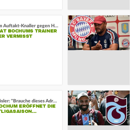
Vor dem Auftakt-Knaller gegen Hertha:
HAT BOCHUMS TRAINER
ER VERMISST
Uwe Rösler: "Brauche dieses Adrenalin"
BOCHUM ERÖFFNET DIE
TLIGASAISON…