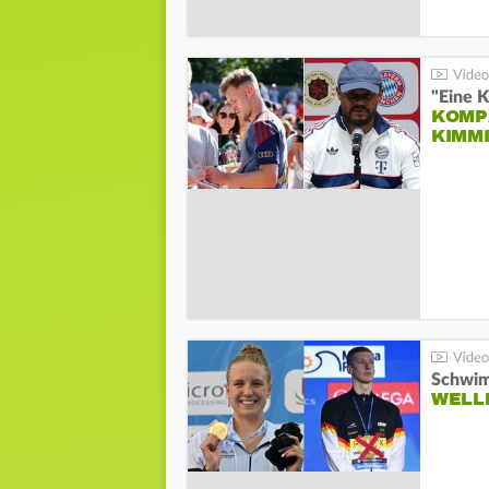
"Eine K
KOMPA
KIMM
Schwim
WELL