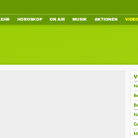
KEHR
HOROSKOP
ON AIR
MUSIK
AKTIONEN
VIDE
V
N
Be
B
N
G
M