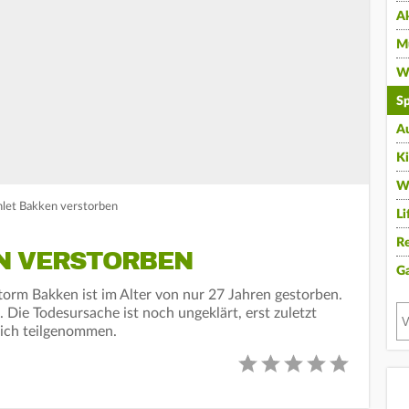
A
Mu
Wi
Sp
A
K
W
thlet Bakken verstorben
Li
Re
N VERSTORBEN
G
torm Bakken ist im Alter von nur 27 Jahren gestorben.
. Die Todesursache ist noch ungeklärt, erst zuletzt
eich teilgenommen.