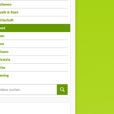
ktionen
sik & Stars
rtschaft
ort
uto
ino
issen
festyle
ise
aming