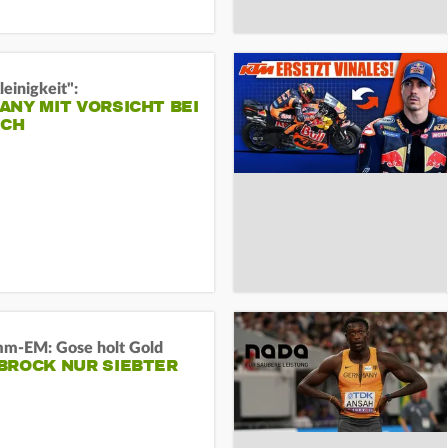
leinigkeit":
NY MIT VORSICHT BEI
ICH
m-EM: Gose holt Gold
BROCK NUR SIEBTER