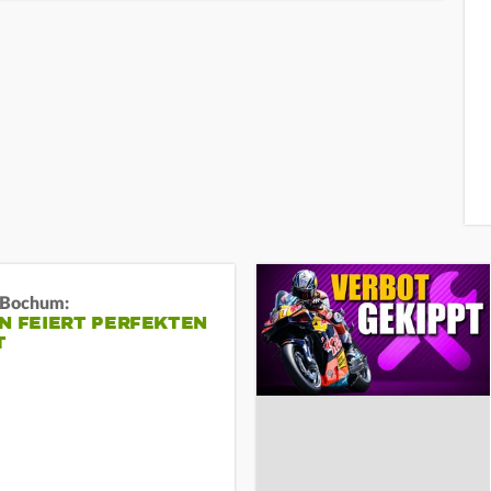
n Bochum:
N FEIERT PERFEKTEN
T