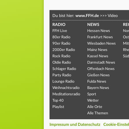
Du bist hier:
www.FFH.de
>>>
Video
RADIO
NEWS
RE
FFH Live
Hessen News
Nor
80er Radio
Frankfurt News
Ost
90er Radio
Wiesbaden News
Mit
2000er Radio
Mainz News
Rhe
Rock Radio
Kassel News
Süd
Oldie Radio
Darmstadt News
Schlager Radio
Offenbach News
Party Radio
Gießen News
Lounge Radio
Fulda News
Weihnachtsradio
Bayern News
Meditationsradio
Sport
Top 40
Wetter
Playlist
Alle Orte
Alle Themen
Impressum und Datenschutz
Cookie-Einste