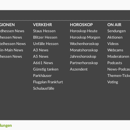
GIONEN
VERKEHR
HOROSKOP
ON AIR
dhessen News
Staus Hessen
Horoskop Heute
Sendungen
hessen News
Blitzer Hessen
Horoskop Morgen
Aktionen
telhessen News
Unfälle Hessen
Wochenhoroskop
Videos
in-Main News
A3 News
Monatshoroskop
Webcams
hessen News
A5 News
Jahreshoroskop
Moderatoren
A661 News
Partnerhoroskop
Podcasts
Günstig tanken
Aszendent
News-Podcas
Parkhäuser
Themen-Tick
Flugplan Frankfurt
Voting
Schulausfälle
llungen