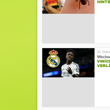
HINT
Wechse
VINÍC
VERL