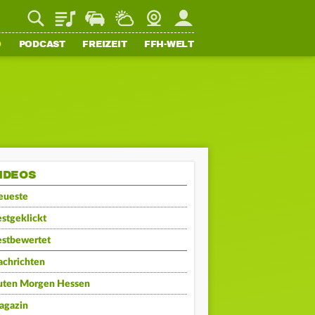
Playlist
Staupilot
Wetter
Webcam
Mein FFH
O
PODCAST
FREIZEIT
FFH-WELT
IDEOS
eueste
stgeklickt
estbewertet
achrichten
uten Morgen Hessen
agazin