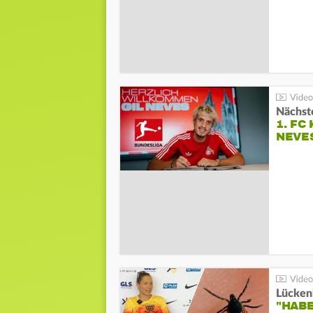
Nächste
1. FC
NEVE
Lücken
"HABE