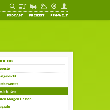
Playlist
Staupilot
Wetter
Webcam
Mein FFH
O
PODCAST
FREIZEIT
FFH-WELT
IDEOS
eueste
stgeklickt
estbewertet
achrichten
uten Morgen Hessen
agazin