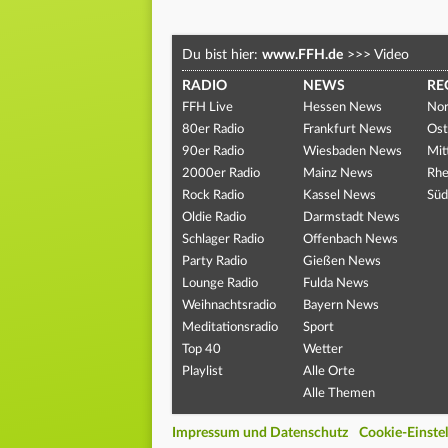
Du bist hier:
www.FFH.de
>>>
Video
RADIO
NEWS
RE
FFH Live
Hessen News
Nor
80er Radio
Frankfurt News
Ost
90er Radio
Wiesbaden News
Mit
2000er Radio
Mainz News
Rhe
Rock Radio
Kassel News
Süd
Oldie Radio
Darmstadt News
Schlager Radio
Offenbach News
Party Radio
Gießen News
Lounge Radio
Fulda News
Weihnachtsradio
Bayern News
Meditationsradio
Sport
Top 40
Wetter
Playlist
Alle Orte
Alle Themen
Impressum und Datenschutz
Cookie-Einste