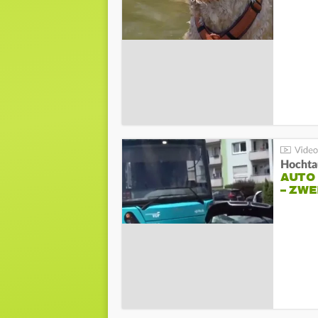
Hochta
AUTO
– ZW