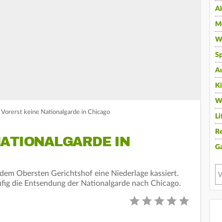
A
Mu
Wi
Sp
A
K
W
 Vorerst keine Nationalgarde in Chicago
Li
Re
NATIONALGARDE IN
G
dem Obersten Gerichtshof eine Niederlage kassiert.
fig die Entsendung der Nationalgarde nach Chicago.