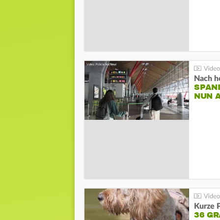
Nach he
SPAN
NUN 
Kurze P
36 G