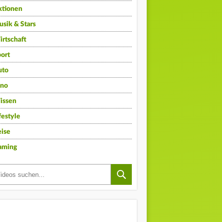
ktionen
sik & Stars
rtschaft
ort
uto
ino
issen
festyle
ise
aming