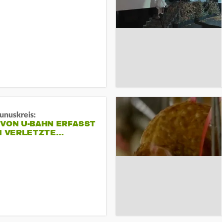
unuskreis:
 VON U-BAHN ERFASST
EI VERLETZTE…