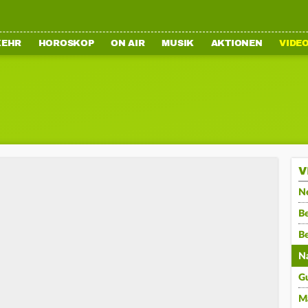
KEHR
HOROSKOP
ON AIR
MUSIK
AKTIONEN
VIDE
V
N
Be
B
N
G
M