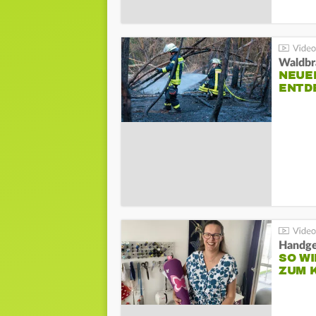
Waldbr
NEUE
ENTD
Handge
SO WI
ZUM 