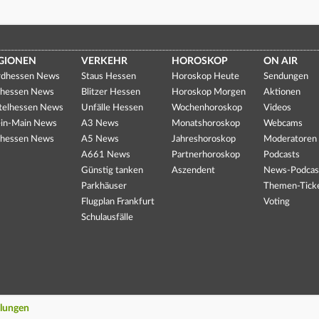
GIONEN
VERKEHR
HOROSKOP
ON AIR
dhessen News
Staus Hessen
Horoskop Heute
Sendungen
hessen News
Blitzer Hessen
Horoskop Morgen
Aktionen
telhessen News
Unfälle Hessen
Wochenhoroskop
Videos
in-Main News
A3 News
Monatshoroskop
Webcams
hessen News
A5 News
Jahreshoroskop
Moderatoren
A661 News
Partnerhoroskop
Podcasts
Günstig tanken
Aszendent
News-Podcas
Parkhäuser
Themen-Tick
Flugplan Frankfurt
Voting
Schulausfälle
llungen