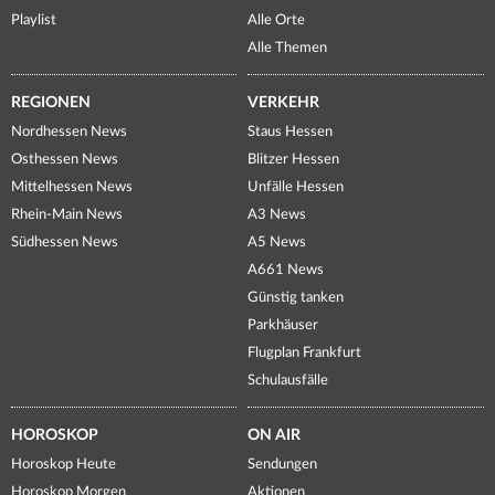
Playlist
Alle Orte
Alle Themen
REGIONEN
VERKEHR
Nordhessen News
Staus Hessen
Osthessen News
Blitzer Hessen
Mittelhessen News
Unfälle Hessen
Rhein-Main News
A3 News
Südhessen News
A5 News
A661 News
Günstig tanken
Parkhäuser
Flugplan Frankfurt
Schulausfälle
HOROSKOP
ON AIR
Horoskop Heute
Sendungen
Horoskop Morgen
Aktionen