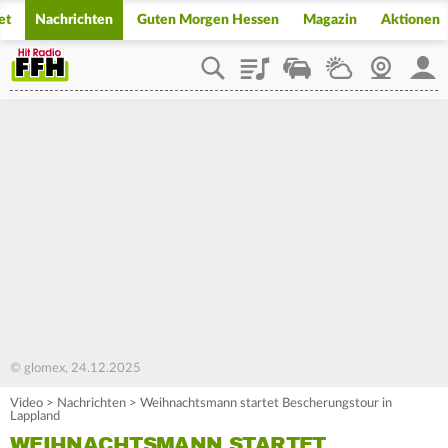
et
Nachrichten
Guten Morgen Hessen
Magazin
Aktionen
Playlist
Staupilot
Wetter
Webcam
Mein
© glomex, 24.12.2025
Video
>
Nachrichten
>
Weihnachtsmann startet Bescherungstour in
Lappland
WEIHNACHTSMANN STARTET