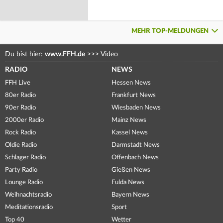
MEHR TOP-MELDUNGEN
Du bist hier:
www.FFH.de
>>>
Video
RADIO
NEWS
FFH Live
Hessen News
80er Radio
Frankfurt News
90er Radio
Wiesbaden News
2000er Radio
Mainz News
Rock Radio
Kassel News
Oldie Radio
Darmstadt News
Schlager Radio
Offenbach News
Party Radio
Gießen News
Lounge Radio
Fulda News
Weihnachtsradio
Bayern News
Meditationsradio
Sport
Top 40
Wetter