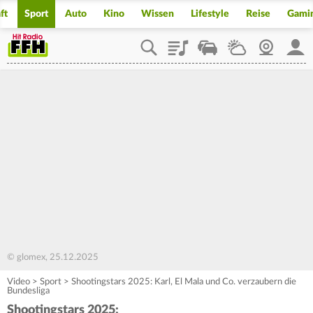
ft
Sport
Auto
Kino
Wissen
Lifestyle
Reise
Gami
Playlist
Staupilot
Wetter
Webcam
Mein
© glomex, 25.12.2025
Video
>
Sport
>
Shootingstars 2025: Karl, El Mala und Co. verzaubern die
Bundesliga
Shootingstars 2025: