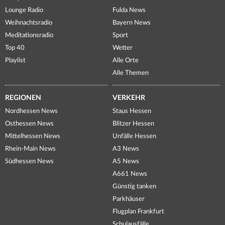
Lounge Radio
Fulda News
Weihnachtsradio
Bayern News
Meditationsradio
Sport
Top 40
Wetter
Playlist
Alle Orte
Alle Themen
REGIONEN
VERKEHR
Nordhessen News
Staus Hessen
Osthessen News
Blitzer Hessen
Mittelhessen News
Unfälle Hessen
Rhein-Main News
A3 News
Südhessen News
A5 News
A661 News
Günstig tanken
Parkhäuser
Flugplan Frankfurt
Schulausfälle