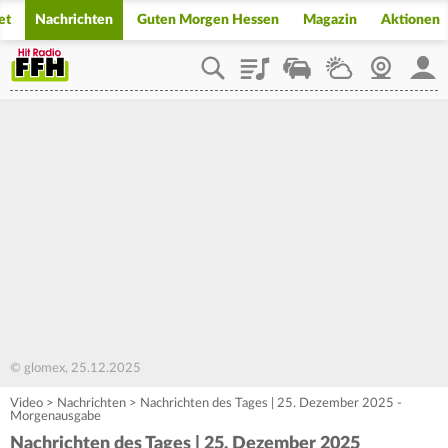
et
Nachrichten
Guten Morgen Hessen
Magazin
Aktionen
Playlist
Staupilot
Wetter
Webcam
Mein
© glomex, 25.12.2025
Video
>
Nachrichten
>
Nachrichten des Tages | 25. Dezember 2025 -
Morgenausgabe
Nachrichten des Tages | 25. Dezember 2025