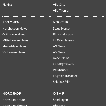
Playlist
Alle Orte
Alle Themen
REGIONEN
VERKEHR
Nordhessen News
Staus Hessen
Osthessen News
Blitzer Hessen
Mittelhessen News
Unfälle Hessen
Rhein-Main News
A3 News
Südhessen News
A5 News
A661 News
Günstig tanken
Parkhäuser
Flugplan Frankfurt
Schulausfälle
HOROSKOP
ON AIR
Horoskop Heute
Sendungen
Horoskop Morgen
Aktionen