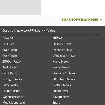
MEHR TOP-MELDUNGEN
Du bist hier:
www.FFH.de
>>>
Video
RADIO
NEWS
FFH Live
Hessen News
80er Radio
Frankfurt News
90er Radio
Wiesbaden News
2000er Radio
Mainz News
Rock Radio
Kassel News
Oldie Radio
Darmstadt News
Schlager Radio
Offenbach News
Party Radio
Gießen News
Lounge Radio
Fulda News
Weihnachtsradio
Bayern News
Meditationsradio
Sport