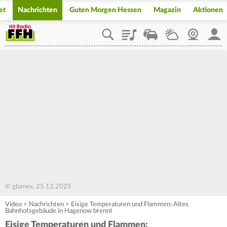
et
Nachrichten
Guten Morgen Hessen
Magazin
Aktionen
Playlist
Staupilot
Wetter
Webcam
Mein
© glomex, 25.12.2025
Video
>
Nachrichten
>
Eisige Temperaturen und Flammen: Altes
Bahnhofsgebäude in Hagenow brennt
Eisige Temperaturen und Flammen: