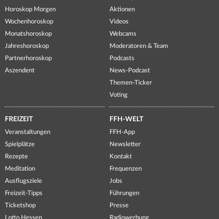
Horoskop Morgen
Aktionen
Wochenhoroskop
Videos
Monatshoroskop
Webcams
Jahreshoroskop
Moderatoren & Team
Partnerhoroskop
Podcasts
Aszendent
News-Podcast
Themen-Ticker
Voting
FREIZEIT
FFH-WELT
Veranstaltungen
FFH-App
Spielplätze
Newsletter
Rezepte
Kontakt
Meditation
Frequenzen
Ausflugsziele
Jobs
Freizeit-Tipps
Führungen
Ticketshop
Presse
Lotto Hessen
Radiowerbung