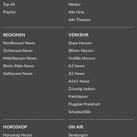
Top 40
Wetter
Playlist
Alle Orte
Alle Themen
REGIONEN
VERKEHR
Nordhessen News
Staus Hessen
Osthessen News
Blitzer Hessen
Mittelhessen News
Unfälle Hessen
Rhein-Main News
A3 News
Südhessen News
A5 News
A661 News
Günstig tanken
Parkhäuser
Flugplan Frankfurt
Schulausfälle
HOROSKOP
ON AIR
Horoskop Heute
Sendungen