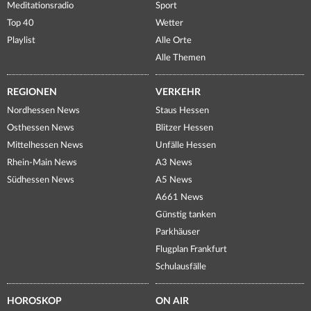
Meditationsradio
Sport
Top 40
Wetter
Playlist
Alle Orte
Alle Themen
REGIONEN
VERKEHR
Nordhessen News
Staus Hessen
Osthessen News
Blitzer Hessen
Mittelhessen News
Unfälle Hessen
Rhein-Main News
A3 News
Südhessen News
A5 News
A661 News
Günstig tanken
Parkhäuser
Flugplan Frankfurt
Schulausfälle
HOROSKOP
ON AIR