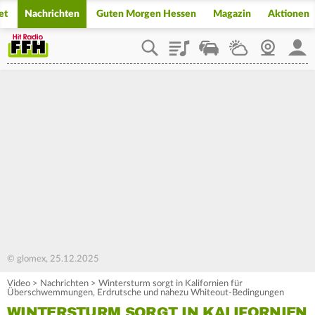
et
Nachrichten
Guten Morgen Hessen
Magazin
Aktionen
Playlist
Staupilot
Wetter
Webcam
Mein
© glomex, 25.12.2025
Video
>
Nachrichten
>
Wintersturm sorgt in Kalifornien für
Überschwemmungen, Erdrutsche und nahezu Whiteout-Bedingungen
WINTERSTURM SORGT IN KALIFORNIEN