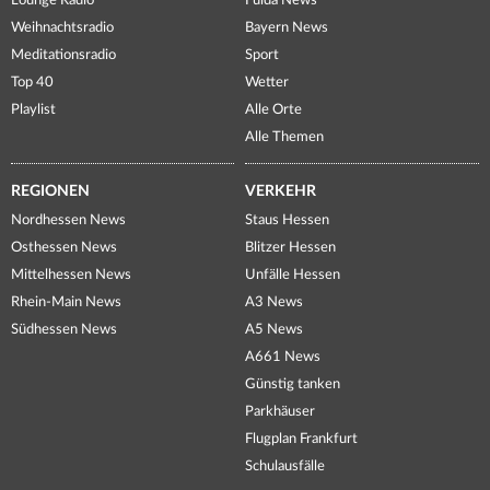
Lounge Radio
Fulda News
Weihnachtsradio
Bayern News
Meditationsradio
Sport
Top 40
Wetter
Playlist
Alle Orte
Alle Themen
REGIONEN
VERKEHR
Nordhessen News
Staus Hessen
Osthessen News
Blitzer Hessen
Mittelhessen News
Unfälle Hessen
Rhein-Main News
A3 News
Südhessen News
A5 News
A661 News
Günstig tanken
Parkhäuser
Flugplan Frankfurt
Schulausfälle