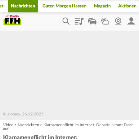
et
Nachrichten
Guten Morgen Hessen
Magazin
Aktionen
Playlist
Staupilot
Wetter
Webcam
Mein
© glomex, 26.12.2025
Video
>
Nachrichten
>
Klarnamenpflicht im Internet: Debatte nimmt Fahrt
auf
Klarnamenpflicht im Internet: