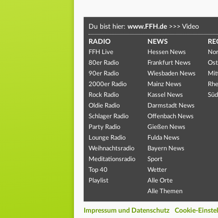
Du bist hier:
www.FFH.de
>>>
Video
RADIO
NEWS
RE
FFH Live
Hessen News
Nor
80er Radio
Frankfurt News
Ost
90er Radio
Wiesbaden News
Mit
2000er Radio
Mainz News
Rhe
Rock Radio
Kassel News
Süd
Oldie Radio
Darmstadt News
Schlager Radio
Offenbach News
Party Radio
Gießen News
Lounge Radio
Fulda News
Weihnachtsradio
Bayern News
Meditationsradio
Sport
Top 40
Wetter
Playlist
Alle Orte
Alle Themen
Impressum und Datenschutz
Cookie-Einste