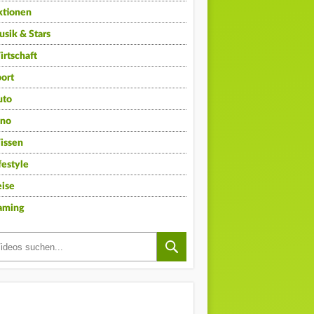
ktionen
sik & Stars
rtschaft
ort
uto
ino
issen
festyle
ise
aming