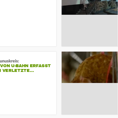
unuskreis:
 VON U-BAHN ERFASST
EI VERLETZTE…