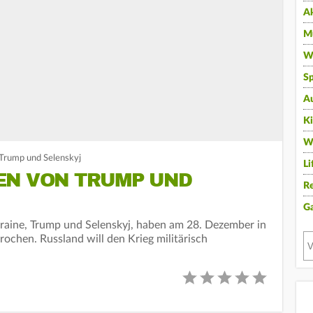
A
Mu
Wi
Sp
A
K
W
 Trump und Selenskyj
Li
EN VON TRUMP UND
Re
G
raine, Trump und Selenskyj, haben am 28. Dezember in
rochen. Russland will den Krieg militärisch