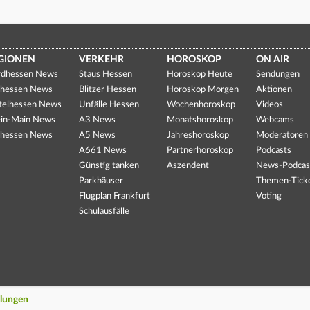
GIONEN
VERKEHR
HOROSKOP
ON AIR
dhessen News
Staus Hessen
Horoskop Heute
Sendungen
hessen News
Blitzer Hessen
Horoskop Morgen
Aktionen
telhessen News
Unfälle Hessen
Wochenhoroskop
Videos
in-Main News
A3 News
Monatshoroskop
Webcams
hessen News
A5 News
Jahreshoroskop
Moderatoren
A661 News
Partnerhoroskop
Podcasts
Günstig tanken
Aszendent
News-Podcas
Parkhäuser
Themen-Tick
Flugplan Frankfurt
Voting
Schulausfälle
llungen