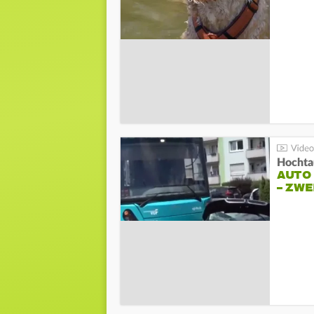
Hochta
AUTO
– ZW