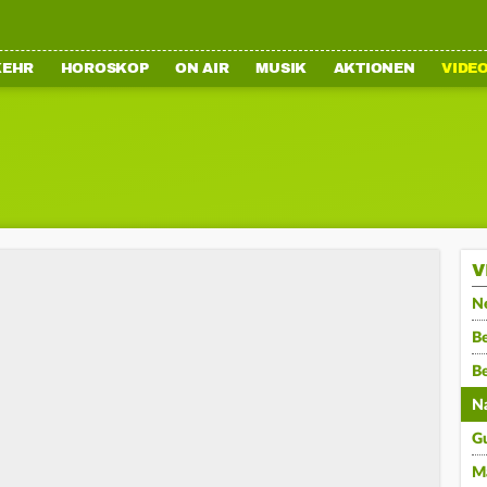
KEHR
HOROSKOP
ON AIR
MUSIK
AKTIONEN
VIDE
V
N
Be
B
N
G
M