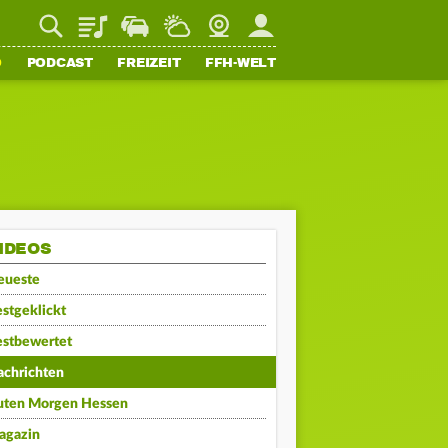
Playlist
Staupilot
Wetter
Webcam
Mein FFH
O
PODCAST
FREIZEIT
FFH-WELT
IDEOS
eueste
stgeklickt
estbewertet
achrichten
uten Morgen Hessen
agazin