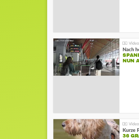
Nach he
SPAN
NUN 
Kurze P
36 G