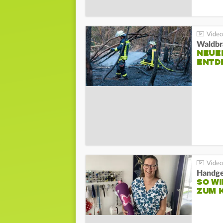
Waldbr
NEUE
ENTD
Handge
SO WI
ZUM 