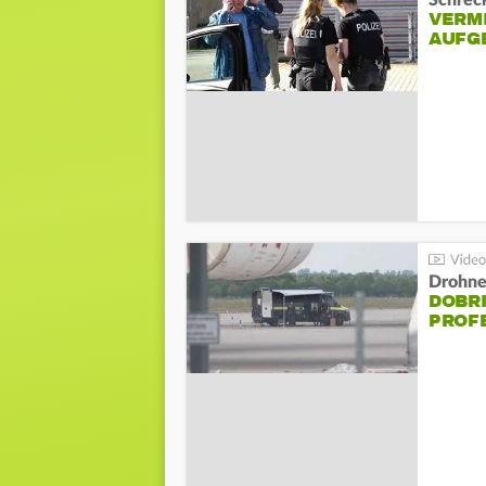
Schreck
VERM
AUFG
Drohnen
DOBR
PROF