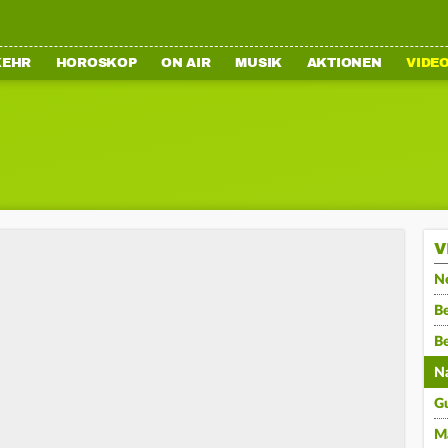
KEHR
HOROSKOP
ON AIR
MUSIK
AKTIONEN
VIDE
V
N
Be
B
N
G
M