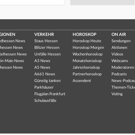
GIONEN
VERKEHR
HOROSKOP
ON AIR
dhessen News
Staus Hessen
Horoskop Heute
Sendungen
hessen News
Blitzer Hessen
Horoskop Morgen
Aktionen
telhessen News
Unfälle Hessen
Wochenhoroskop
Videos
in-Main News
A3 News
Monatshoroskop
Webcams
hessen News
A5 News
Jahreshoroskop
Moderatoren
A661 News
Partnerhoroskop
Podcasts
Günstig tanken
Aszendent
News-Podcas
Parkhäuser
Themen-Tick
Flugplan Frankfurt
Voting
Schulausfälle