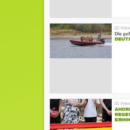
Die gef
DEUT
AHOR
REGE
ERIN
BEIM 