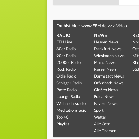
Du bist hier:
www.FFH.de
>>>
Video
RADIO
NEWS
RE
FFH Live
Hessen News
Nor
80er Radio
Frankfurt News
Ost
90er Radio
Wiesbaden News
Mit
2000er Radio
Mainz News
Rhe
Rock Radio
Kassel News
Süd
Oldie Radio
Darmstadt News
Schlager Radio
Offenbach News
Party Radio
Gießen News
Lounge Radio
Fulda News
Weihnachtsradio
Bayern News
Meditationsradio
Sport
Top 40
Wetter
Playlist
Alle Orte
Alle Themen