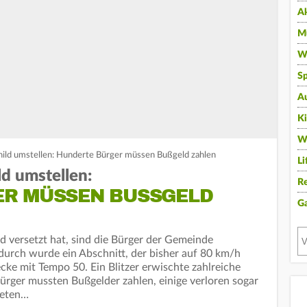
A
Mu
Wi
Sp
A
K
W
hild umstellen: Hunderte Bürger müssen Bußgeld zahlen
Li
ld umstellen:
Re
R MÜSSEN BUSSGELD Z
G
d versetzt hat, sind die Bürger der Gemeinde
urch wurde ein Abschnitt, der bisher auf 80 km/h
ecke mit Tempo 50. Ein Blitzer erwischte zahlreiche
rger mussten Bußgelder zahlen, einige verloren sogar
deten…