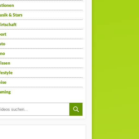
ktionen
sik & Stars
rtschaft
ort
uto
ino
issen
festyle
ise
aming