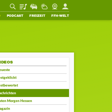
Playlist
Staupilot
Wetter
Webcam
Mein FFH
O
PODCAST
FREIZEIT
FFH-WELT
IDEOS
eueste
stgeklickt
estbewertet
achrichten
uten Morgen Hessen
agazin