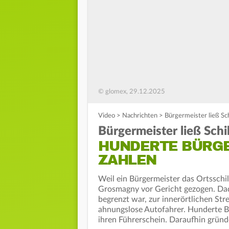
© glomex, 29.12.2025
Video
>
Nachrichten
>
Bürgermeister ließ Sc
Bürgermeister ließ Schi
HUNDERTE BÜRGE
AHLEN
Weil ein Bürgermeister das Ortsschil
Grosmagny vor Gericht gezogen. Dad
begrenzt war, zur innerörtlichen Str
ahnungslose Autofahrer. Hunderte Bü
ihren Führerschein. Daraufhin grün