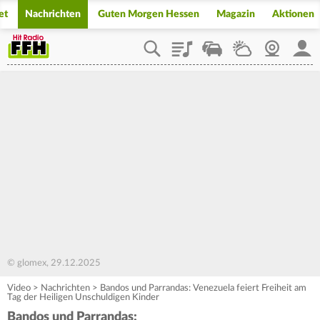
et
Nachrichten
Guten Morgen Hessen
Magazin
Aktionen
Playlist
Staupilot
Wetter
Webcam
Mein
© glomex, 29.12.2025
Video
>
Nachrichten
>
Bandos und Parrandas: Venezuela feiert Freiheit am
Tag der Heiligen Unschuldigen Kinder
Bandos und Parrandas: