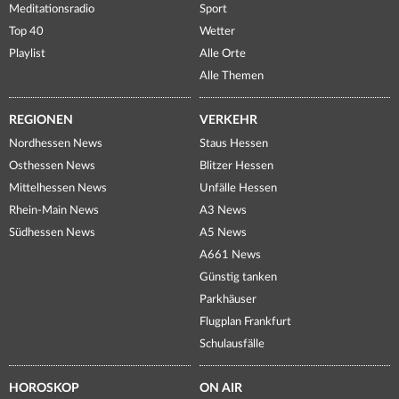
Meditationsradio
Sport
Top 40
Wetter
Playlist
Alle Orte
Alle Themen
REGIONEN
VERKEHR
Nordhessen News
Staus Hessen
Osthessen News
Blitzer Hessen
Mittelhessen News
Unfälle Hessen
Rhein-Main News
A3 News
Südhessen News
A5 News
A661 News
Günstig tanken
Parkhäuser
Flugplan Frankfurt
Schulausfälle
HOROSKOP
ON AIR