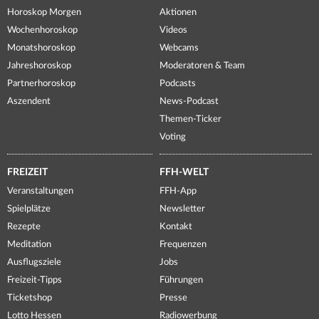
Horoskop Morgen
Aktionen
Wochenhoroskop
Videos
Monatshoroskop
Webcams
Jahreshoroskop
Moderatoren & Team
Partnerhoroskop
Podcasts
Aszendent
News-Podcast
Themen-Ticker
Voting
FREIZEIT
FFH-WELT
Veranstaltungen
FFH-App
Spielplätze
Newsletter
Rezepte
Kontakt
Meditation
Frequenzen
Ausflugsziele
Jobs
Freizeit-Tipps
Führungen
Ticketshop
Presse
Lotto Hessen
Radiowerbung