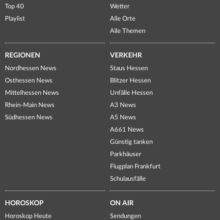
Top 40
Wetter
Playlist
Alle Orte
Alle Themen
REGIONEN
VERKEHR
Nordhessen News
Staus Hessen
Osthessen News
Blitzer Hessen
Mittelhessen News
Unfälle Hessen
Rhein-Main News
A3 News
Südhessen News
A5 News
A661 News
Günstig tanken
Parkhäuser
Flugplan Frankfurt
Schulausfälle
HOROSKOP
ON AIR
Horoskop Heute
Sendungen