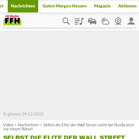
et
Nachrichten
Guten Morgen Hessen
Magazin
Aktionen
Playlist
Staupilot
Wetter
Webcam
Mein
© glomex, 29.12.2025
Video
>
Nachrichten
>
Selbst die Elite der Wall Street steht bei Nvidia jetzt
vor einem Rätsel
SELBST DIE ELITE DER WALL STREET