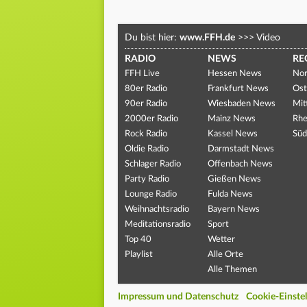
Du bist hier:
www.FFH.de
>>>
Video
RADIO
NEWS
RE
FFH Live
Hessen News
Nor
80er Radio
Frankfurt News
Ost
90er Radio
Wiesbaden News
Mit
2000er Radio
Mainz News
Rhe
Rock Radio
Kassel News
Süd
Oldie Radio
Darmstadt News
Schlager Radio
Offenbach News
Party Radio
Gießen News
Lounge Radio
Fulda News
Weihnachtsradio
Bayern News
Meditationsradio
Sport
Top 40
Wetter
Playlist
Alle Orte
Alle Themen
Impressum und Datenschutz
Cookie-Einste