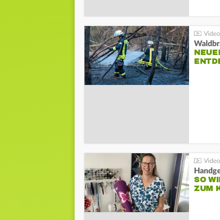
Waldbr
NEUE
ENTD
Handge
SO WI
ZUM 