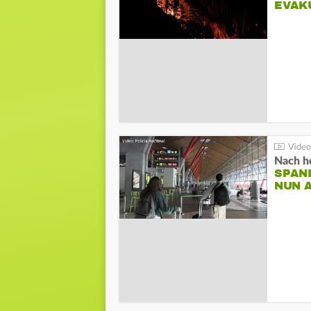
EVAK
Nach he
SPAN
NUN 