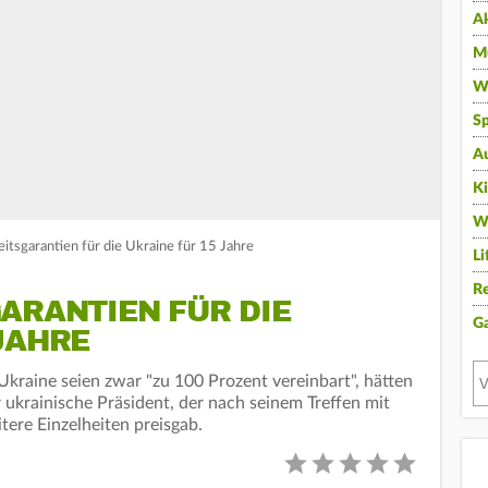
A
Mu
Wi
Sp
A
K
W
itsgarantien für die Ukraine für 15 Jahre
Li
Re
ARANTIEN FÜR DIE
G
JAHRE
Ukraine seien zwar "zu 100 Prozent vereinbart", hätten
r ukrainische Präsident, der nach seinem Treffen mit
ere Einzelheiten preisgab.