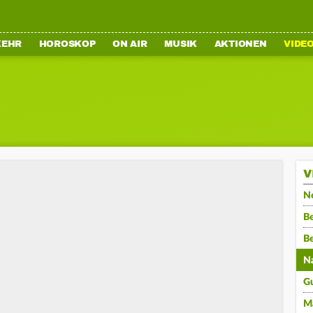
KEHR
HOROSKOP
ON AIR
MUSIK
AKTIONEN
VIDE
V
N
Be
B
N
G
M