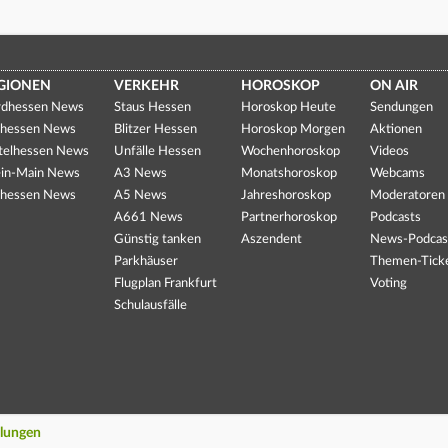
GIONEN
VERKEHR
HOROSKOP
ON AIR
dhessen News
Staus Hessen
Horoskop Heute
Sendungen
hessen News
Blitzer Hessen
Horoskop Morgen
Aktionen
telhessen News
Unfälle Hessen
Wochenhoroskop
Videos
in-Main News
A3 News
Monatshoroskop
Webcams
hessen News
A5 News
Jahreshoroskop
Moderatoren
A661 News
Partnerhoroskop
Podcasts
Günstig tanken
Aszendent
News-Podcas
Parkhäuser
Themen-Tick
Flugplan Frankfurt
Voting
Schulausfälle
llungen