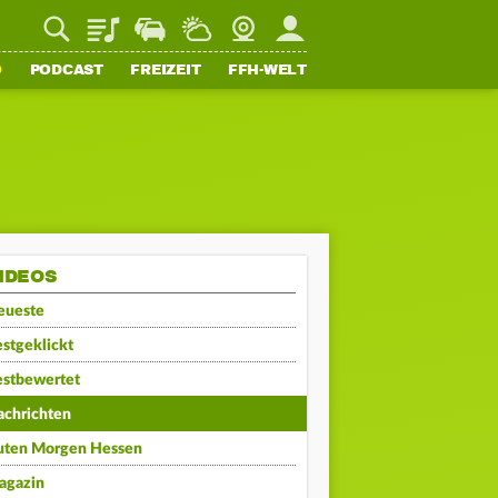
Playlist
Staupilot
Wetter
Webcam
Mein FFH
O
PODCAST
FREIZEIT
FFH-WELT
IDEOS
eueste
stgeklickt
estbewertet
achrichten
uten Morgen Hessen
agazin