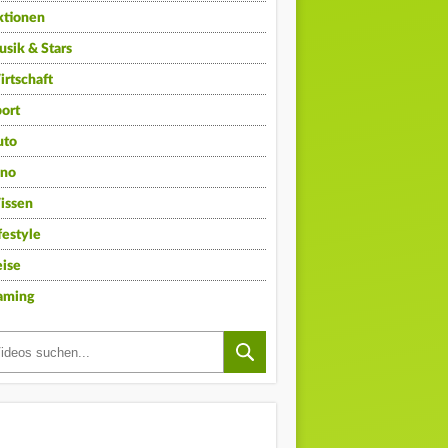
ktionen
sik & Stars
rtschaft
ort
uto
ino
issen
festyle
ise
aming