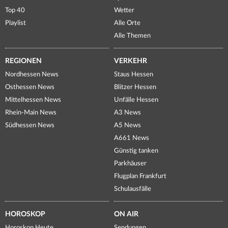
Top 40
Wetter
Playlist
Alle Orte
Alle Themen
REGIONEN
VERKEHR
Nordhessen News
Staus Hessen
Osthessen News
Blitzer Hessen
Mittelhessen News
Unfälle Hessen
Rhein-Main News
A3 News
Südhessen News
A5 News
A661 News
Günstig tanken
Parkhäuser
Flugplan Frankfurt
Schulausfälle
HOROSKOP
ON AIR
Horoskop Heute
Sendungen