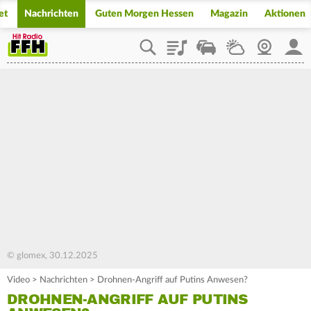
et
Nachrichten
Guten Morgen Hessen
Magazin
Aktionen
Playlist
Staupilot
Wetter
Webcam
Mein
© glomex, 30.12.2025
Video
>
Nachrichten
>
Drohnen-Angriff auf Putins Anwesen?
DROHNEN-ANGRIFF AUF PUTINS