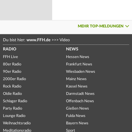
MEHR TOP-MELDUNGEN
Du bist hier:
www.FFH.de
>>>
Video
RADIO
NEWS
FFH Live
Hessen News
80er Radio
Frankfurt News
90er Radio
Wiesbaden News
2000er Radio
Mainz News
Rock Radio
Kassel News
Oldie Radio
Darmstadt News
Schlager Radio
Offenbach News
Party Radio
Gießen News
Lounge Radio
Fulda News
Weihnachtsradio
Bayern News
Meditationsradio
Sport