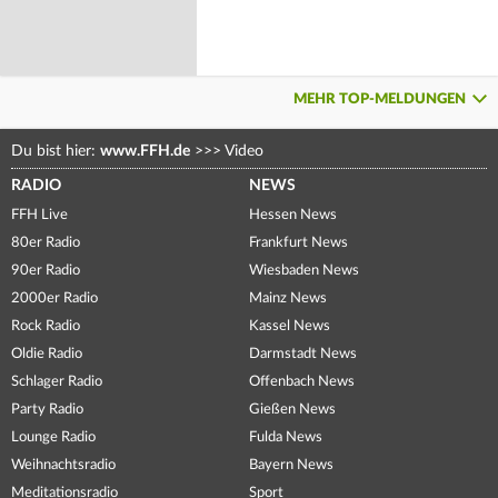
MEHR TOP-MELDUNGEN
Du bist hier:
www.FFH.de
>>>
Video
RADIO
NEWS
FFH Live
Hessen News
80er Radio
Frankfurt News
90er Radio
Wiesbaden News
2000er Radio
Mainz News
Rock Radio
Kassel News
Oldie Radio
Darmstadt News
Schlager Radio
Offenbach News
Party Radio
Gießen News
Lounge Radio
Fulda News
Weihnachtsradio
Bayern News
Meditationsradio
Sport