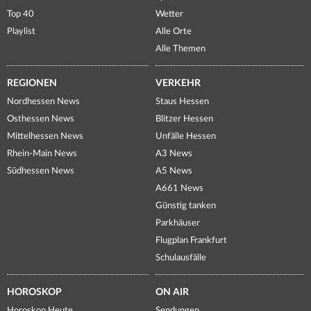
Top 40
Wetter
Playlist
Alle Orte
Alle Themen
REGIONEN
VERKEHR
Nordhessen News
Staus Hessen
Osthessen News
Blitzer Hessen
Mittelhessen News
Unfälle Hessen
Rhein-Main News
A3 News
Südhessen News
A5 News
A661 News
Günstig tanken
Parkhäuser
Flugplan Frankfurt
Schulausfälle
HOROSKOP
ON AIR
Horoskop Heute
Sendungen