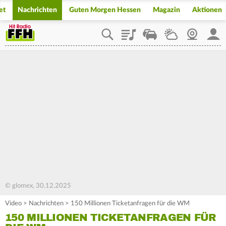
et
Nachrichten
Guten Morgen Hessen
Magazin
Aktionen
Playlist
Staupilot
Wetter
Webcam
Mein
© glomex, 30.12.2025
Video
>
Nachrichten
>
150 Millionen Ticketanfragen für die WM
150 MILLIONEN TICKETANFRAGEN FÜR