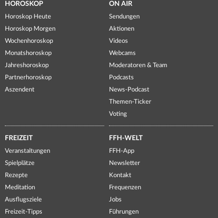
HOROSKOP
ON AIR
Horoskop Heute
Sendungen
Horoskop Morgen
Aktionen
Wochenhoroskop
Videos
Monatshoroskop
Webcams
Jahreshoroskop
Moderatoren & Team
Partnerhoroskop
Podcasts
Aszendent
News-Podcast
Themen-Ticker
Voting
FREIZEIT
FFH-WELT
Veranstaltungen
FFH-App
Spielplätze
Newsletter
Rezepte
Kontakt
Meditation
Frequenzen
Ausflugsziele
Jobs
Freizeit-Tipps
Führungen