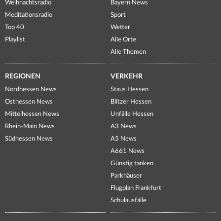
Weihnachtsradio
Bayern News
Meditationsradio
Sport
Top 40
Wetter
Playlist
Alle Orte
Alle Themen
REGIONEN
VERKEHR
Nordhessen News
Staus Hessen
Osthessen News
Blitzer Hessen
Mittelhessen News
Unfälle Hessen
Rhein-Main News
A3 News
Südhessen News
A5 News
A661 News
Günstig tanken
Parkhäuser
Flugplan Frankfurt
Schulausfälle