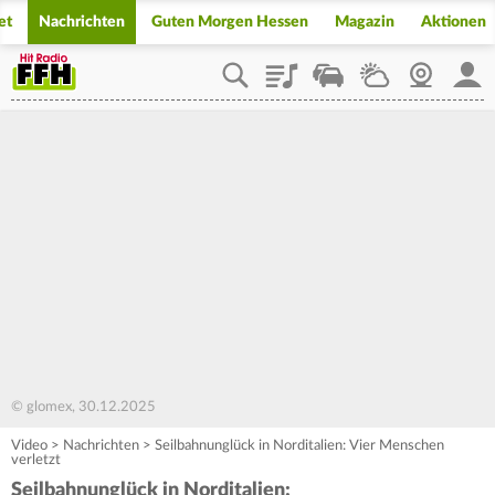
et
Nachrichten
Guten Morgen Hessen
Magazin
Aktionen
Playlist
Staupilot
Wetter
Webcam
Mein
© glomex, 30.12.2025
Video
>
Nachrichten
>
Seilbahnunglück in Norditalien: Vier Menschen
verletzt
Seilbahnunglück in Norditalien: